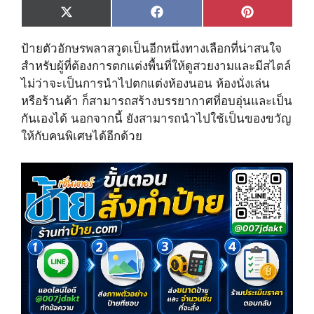
Share
Share
Share
X
F
P
on
on
on
(
a
i
T
c
n
ป้ายตัวอักษรพลาสวูดเป็นอีกหนึ่งทางเลือกที่น่าสนใจ
w
e
t
i
b
e
สำหรับผู้ที่ต้องการตกแต่งพื้นที่ให้ดูสวยงามและมีสไตล์
t
o
r
ไม่ว่าจะเป็นการนำไปตกแต่งห้องนอน ห้องนั่งเล่น
t
o
e
e
k
s
หรือร้านค้า ก็สามารถสร้างบรรยากาศที่อบอุ่นและเป็น
r
t
กันเองได้ นอกจากนี้ ยังสามารถนำไปใช้เป็นของขวัญ
)
ให้กับคนพิเศษได้อีกด้วย