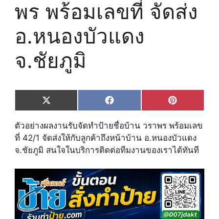
พร พร้อมเลขที่ จัดส่ง
อ.หนองบัวแดง
จ.ชัยภูมิ
Share
Share
Share
X
F
P
on
on
on
(
a
i
T
c
n
ตัวอย่างผลงานรับจัดทำป้ายชื่อบ้าน วราพร พร้อมเลข
w
e
t
i
b
e
ที่ 42/1 จัดส่งให้กับลูกค้าถึงหน้าบ้าน อ.หนองบัวแดง
t
o
r
จ.ชัยภูมิ สนใจในบริการติดต่อทีมงานของเราได้ทันที
t
o
e
e
k
s
r
t
)