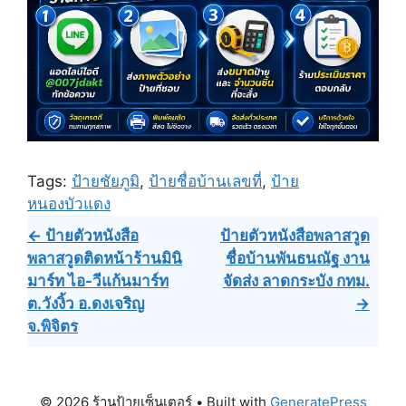
Tags:
ป้ายชัยภูมิ
,
ป้ายชื่อบ้านเลขที่
,
ป้าย
หนองบัวแดง
Post
← ป้ายตัวหนังสือ
ป้ายตัวหนังสือพลาสวูด
พลาสวูดติดหน้าร้านมินิ
ชื่อบ้านพันธนณัฐ งาน
navigation
มาร์ท ไอ-วีแก้นมาร์ท
จัดส่ง ลาดกระบัง กทม.
ต.วังงิ้ว อ.ดงเจริญ
→
จ.พิจิตร
© 2026 ร้านป้ายเซ็นเตอร์
• Built with
GeneratePress