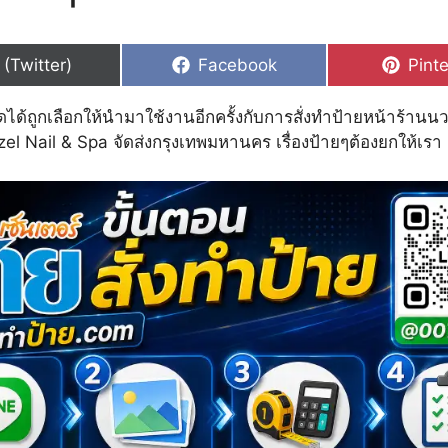
hare
Share
Shar
 (Twitter)
Facebook
Pinte
n
on
on
ดได้ถูกเลือกให้นำมาใช้งานอีกครั้งกับการสั่งทำป้ายหน้าร้าน
el Nail & Spa จัดส่งกรุงเทพมหานคร เรื่องป้ายๆต้องยกให้เรา