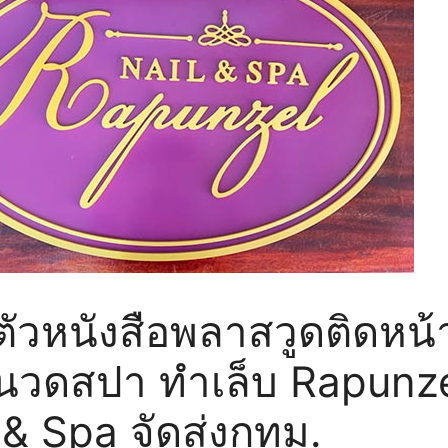
ตัวหนังสือพลาสวูดติดหน้
นวดสปา ทำเล็บ Rapunz
 & Spa จัดส่งกทม.