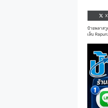
S
X
o
ป้ายพลาสวู
เล็บ Rapunz