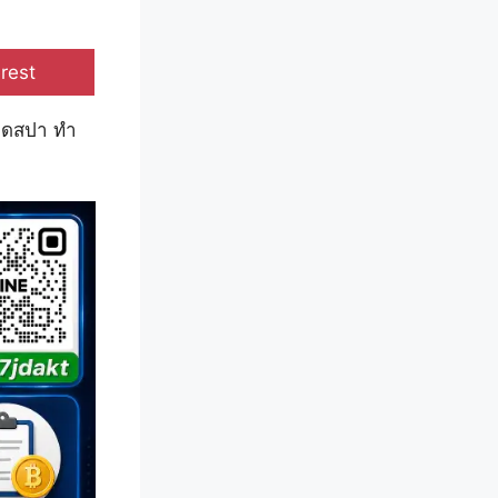
e
rest
นวดสปา ทำ