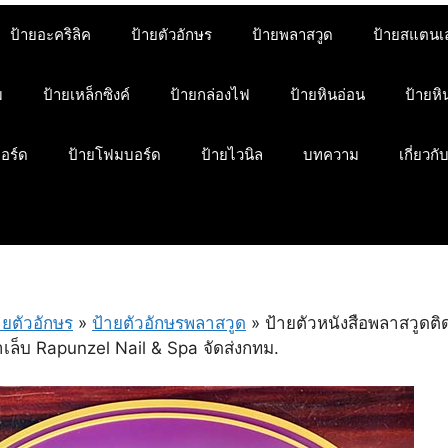
ป้ายอะคริลิค
ป้ายตัวอักษร
ป้ายพลาสวูด
ป้ายสแตนเ
ม
ป้ายเหล็กซิงค์
ป้ายกล่องไฟ
ป้ายหินอ่อน
ป้ายห
บอร์ด
ป้ายโฟมบอร์ด
ป้ายไวนิล
บทความ
เกี่ยวกั
ายตัวอักษร
»
ป้ายตัวอักษรพลาสวูด
»
ป้ายตัวหนังสือพลาสวูดติ
ล็บ Rapunzel Nail & Spa จัดส่งกทม.