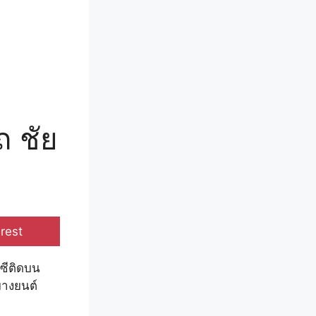
ถ ชัย
e
rest
ีซีติดบน
ยางยนต์