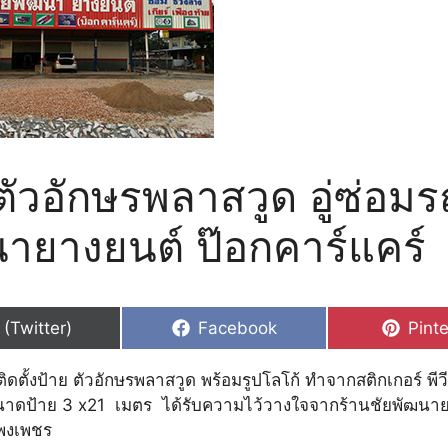
ตัวอักษรพลาสวูด อู่ซ่อมร
ายางยนต์ ป๊อกคาร์แคร์
hare
Share
Shar
 (Twitter)
Facebook
Pinte
n
on
on
ิดตั้งป้าย ตัวอักษรพลาสวูด พร้อมรูปโลโก้ ทำจากสติกเกอร์ พีว
นาดป้าย 3 x21 เมตร ได้รับความไว้วางใจจากร้านชัยพัฒนา
แพงเพชร