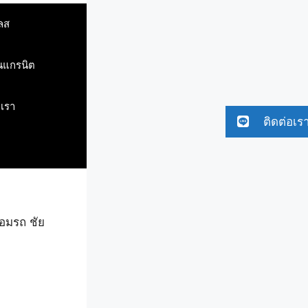
ลส
ินแกรนิต
บเรา
ติดต่อเร
่อมรถ ชัย