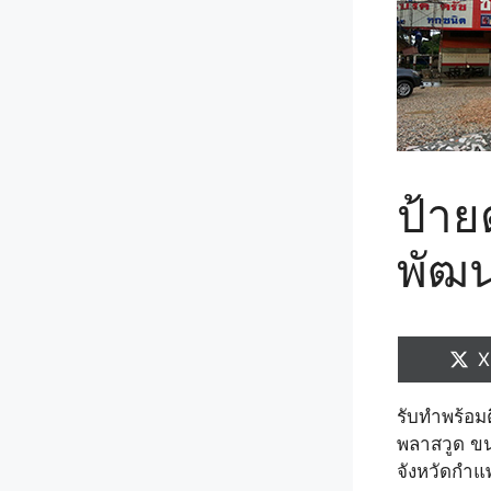
ป้าย
พัฒน
S
X
o
รับทำพร้อมต
พลาสวูด ข
จังหวัดกำ