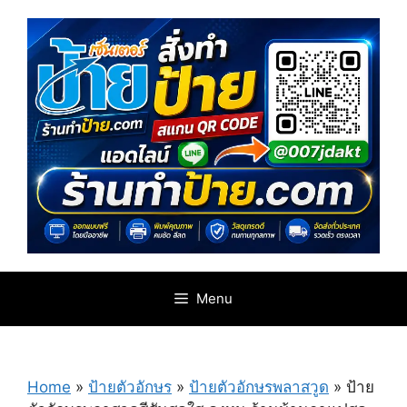
Skip
to
content
Menu
Home
»
ป้ายตัวอักษร
»
ป้ายตัวอักษรพลาสวูด
»
ป้าย