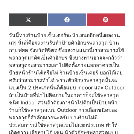
Share
Share
Share
X
F
P
on
on
on
(
a
i
T
c
n
วันนี้ทางร้านป้ายเซ็นเตอร์จะนำเสนออีกหนึ่งผลงาน
w
e
t
i
b
e
เก๋ๆ นั่นก็คือผลงานรับทำป้ายตัวอักษรพลาสวูด บ้าน
t
o
r
กาแฟสด จังหวัดพิจิตร ซึ่งผลงานแนวนี้เราสามารถใช้
t
o
e
e
k
s
พลาสวูดมาตัดเป็นตัวอักษร ซึ่งบางท่านอาจจะกลัวว่า
r
t
พลาสวูดจะสามารถเอาไปติดตั้งภายนอกอาคารเป็น
)
ป้ายหน้าร้านได้หรือไม่ ร้านป้ายเซ็นเตอร์ บอกได้เลย
ครับว่าสามารถทำได้เพราะตัวอักษรพลาสวูดนั้นจะ
แบ่งเป็น 2 ประเภทนั่นก็คือแบบ Indoor และ Outdoor
ถ้าเป็นป้ายที่นำไปติดภายในอาคารก็จะใช้พลาสวูด
ชนิด Indoor ส่วนถ้าต้องการนำไปติดเป็นป้ายหน้า
ร้านก็ใช้พลาสวูดแบบ Outdoor การเลือกชนิดของ
พลาสวูดก็สำคัญมากนะครับ บางร้านไม่มี
ประสบการณ์ใช้พลาสวูดแบบไม่แยกประเภท ทำให้
เกิดความเสียหายได้ เช่น นำตัวอักษรพลาสวูดแบบ