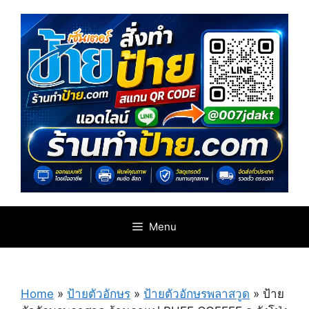
Skip
to
content
Menu
Home
»
ป้ายตัวอักษร
»
ป้ายตัวอักษรพลาสวูด
»
ป้าย