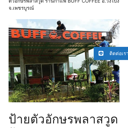
ตัวอักษรพลาสวูด ร้านกาแฟ BUFF COFFEE อ.วังโป่ง
จ.เพชรบูรณ์
ติดต่อเร
ป้ายตัวอักษรพลาสวูด