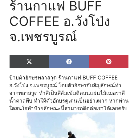
ร้านกาแฟ BUFF
COFFEE อ.วังโป่ง
จ.เพชรบูรณ์
Share
Share
Share
X
F
P
on
on
on
(
a
i
T
c
n
ป้ายตัวอักษรพลาสวูด ร้านกาแฟ BUFF COFFEE
w
e
t
i
b
e
อ.วังโป่ง จ.เพชรบูรณ์ โดยตัวอักษรกับสัญลักษณ์ทำ
t
o
r
จากพลาสวูด ทำสีเป็นสีส้มเข้มติดบนแผ่นไม้เฌอร่าสี
t
o
e
e
k
s
น้ำตาลทึบ ทำให้ตัวอักษรดูเด่นเป็นอย่างมาก หากท่าน
r
t
ใดสนใจทำป้ายลักษณะนี้สามารถติดต่อเราได้เลยครับ
)