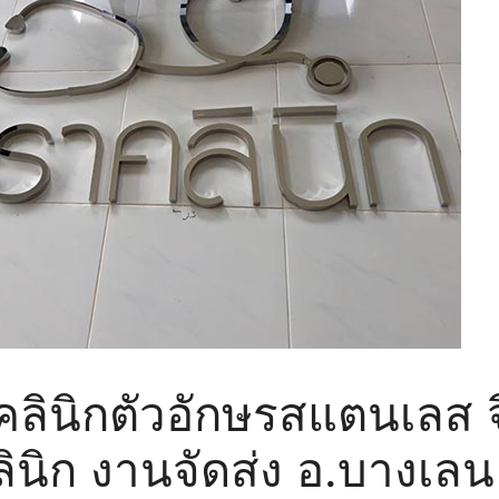
คลินิกตัวอักษรสแตนเลส จ
ินิก งานจัดส่ง อ.บางเลน