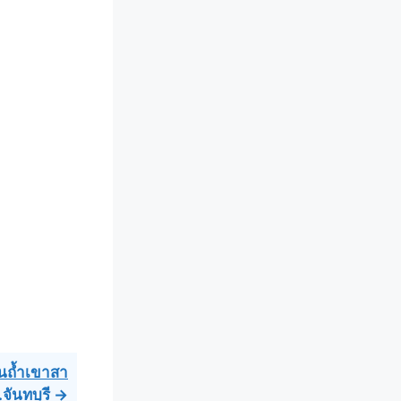
านถ้ำเขาสา
.จันทบุรี →