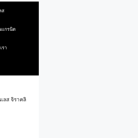
ลส
ินแกรนิต
บเรา
เลส จิราคลิ