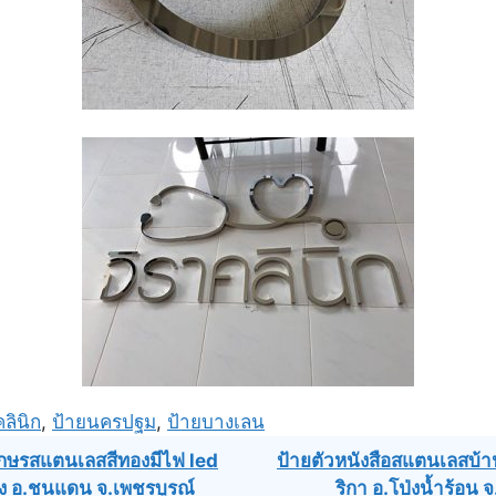
ลินิก
,
ป้ายนครปฐม
,
ป้ายบางเลน
ักษรสแตนเลสสีทองมีไฟ led
ป้ายตัวหนังสือสแตนเลสบ้
ง อ.ชนแดน จ.เพชรบูรณ์
ริกา อ.โป่งน้ำร้อน จ