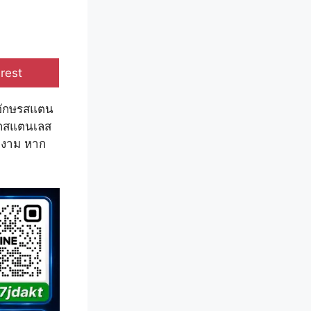
e
rest
วอักษรสแตน
จากสแตนเลส
ยงาม หาก