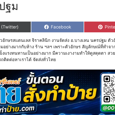
ปฐม
hare
Share
Shar
 (Twitter)
Facebook
Pinte
n
on
on
ตัวอักษรสแตนเลส จิราคลินิก งานจัดส่ง อ.บางเลน นครปฐม ตั
นิยมอย่างมากกับห้าง ร้าน ฯลฯ เพราะตัวอักษร สัญลักษณ์ที่ทำ
ข็งแรงทนทานเป็นอย่างมาก มีความเงางามทำให้ดูสดุดตา สว
ติดต่อหาเราได้ จัดส่งทั่วไทย