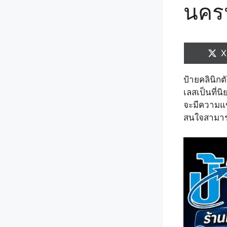
นคร
S
X
o
ป้ายคลินิก
เลสเป็นที่
จะมีความแ
สนใจสามารถ