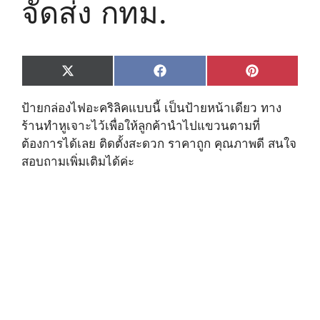
จัดส่ง กทม.
Share
Share
Share
X
F
P
on
on
on
(
a
i
T
c
n
ป้ายกล่องไฟอะคริลิคแบบนี้ เป็นป้ายหน้าเดียว ทาง
w
e
t
i
b
e
ร้านทำหูเจาะไว้เพื่อให้ลูกค้านำไปแขวนตามที่
t
o
r
ต้องการได้เลย ติดตั้งสะดวก ราคาถูก คุณภาพดี สนใจ
t
o
e
e
k
s
สอบถามเพิ่มเติมได้ค่ะ
r
t
)