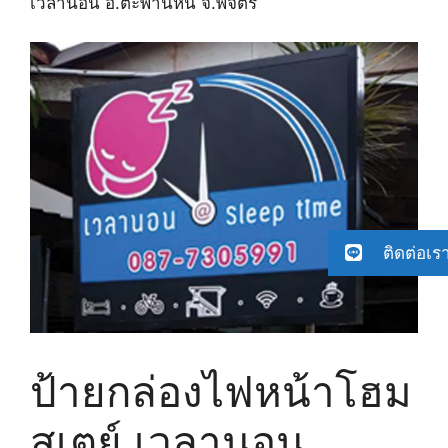
เวลานอน อ.ตะพานหิน จ.พิจิตร
ติดต่อเร
ป้ายกล่องไฟหน้าโฮม
สเตย์ เวลานอน