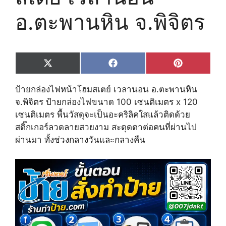
อ.ตะพานหิน จ.พิจิตร
Share
Share
Share
X
F
P
on
on
on
(
a
i
T
c
n
ป้ายกล่องไฟหน้าโฮมสเตย์ เวลานอน อ.ตะพานหิน
w
e
t
i
b
e
จ.พิจิตร ป้ายกล่องไฟขนาด 100 เซนติเมตร x 120
t
o
r
เซนติเมตร พื้นวัสดุจะเป็นอะคริลิคใสแล้วติดด้วย
t
o
e
e
k
s
สติ๊กเกอร์ลวดลายสวยงาม สะดุดตาต่อคนที่ผ่านไป
r
t
ผ่านมา ทั้งช่วงกลางวันและกลางคืน
)