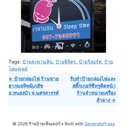
Tags:
ป้ายตะพานหิน
,
ป้ายพิจิตร
,
ป้ายรีสอร์ท
,
ป้าย
โฮมสเตย์
Post
← ป้ายกล่องไฟ ร้านขาย
รับทำป้ายกล่องไฟและ
ยากมลทิพย์เภสัช
สติ๊กเกอร์ซีทรูติดหน้า
navigation
อ.หนองบัว จ.นครสวรรค์
ร้านจำหน่ายเครื่อง
สำอาง →
© 2026 ร้านป้ายเซ็นเตอร์
• Built with
GeneratePress