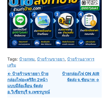
Tags:
ป้ายกทม
,
ป้ายร้านขายยา
,
ป้ายร้านอาหาร
เสริม
Post
← ป้ายร้านขายยา ป้าย
ป้ายกล่องไฟ ON AIR
กล่องไฟอะคริลิก 2หน้า
จัดส่ง จ.ชัยนาท →
navigation
แบบมีล้อเลื่อน จัดส่ง
อ.วิเชียรบุรี จ.เพชรบูรณ์