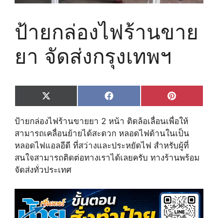
ป้ายกล่องไฟร้านขาย
ยา จัดส่งกรุงเทพฯ
Share
Share
Share
X
F
P
on
on
on
(
a
i
T
c
n
ป้ายกล่องไฟร้านขายยา 2 หน้า ติดล้อเลื่อนเพื่อให้
w
e
t
i
b
e
สามารถเคลื่อนย้ายได้สะดวก หลอดไฟด้านในเป็น
t
o
r
หลอดไฟแอลอีดี ที่สว่างและประหยัดไฟ สำหรับผู้ที่
t
o
e
e
k
s
สนใจสามารถติดต่อทางเราได้เลยครับ ทางร้านพร้อม
r
t
จัดส่งทั่วประเทศ
)