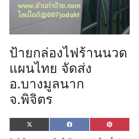
ป้ายกล่องไฟร้านนวด
แผนไทย จัดส่ง
อ.บางมูลนาก
จ.พิจิตร
Share
Share
Share
X
F
P
on
on
on
(
a
i
T
c
n