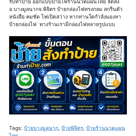
รับทำป้าย ออกแบบป้ายไฟร้านนวดแผนไทย จััดส่ง
w
e
t
i
b
e
อ.บางมูลนากจ.พิจิตร ป้ายกล่องไฟทรงกลม สกรีนตัว
t
o
r
หนังสือ คมชัด ไฟเปิดสว่าง หากท่านใดกำลังมองหา
t
o
e
e
k
s
ป้ายกล่องไฟ ทางร้านเรามีกล่องไฟหลายรูปแบบ
r
t
)
Tags:
ป้ายบางมูลนาก
,
ป้ายพิจิตร
,
ป้ายร้านนวดแผน
ไทย