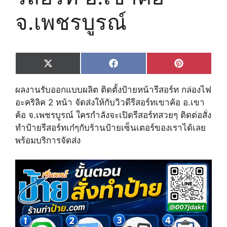
จ.เพชรบูรณ์
Share
Share
Share
X
F
P
on
on
on
(
a
i
T
c
n
ผลงานรับออกแบบผลิต ติดตั้งป้ายหน้ารีสอร์ท กล่องไฟ
w
e
t
i
b
e
อะคริลิค 2 หน้า จัดส่งให้กับวิวดีรีสอร์ทเขาค้อ อ.เขา
t
o
r
ค้อ จ.เพชรบูรณ์ ใครกำลังจะเปิดรีสอร์ทสวยๆ ติดต่อสั่ง
t
o
e
e
k
s
ทำป้ายรีสอร์ทเก๋ๆกับร้านป้ายเซ็นเตอร์ของเราได้เลย
r
t
พร้อมบริการจัดส่ง
)