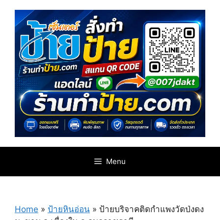
Skip
to
content
Menu
Home
»
ป้ายหินอ่อน
»
ป้ายบริจาคติดกำแพงวัดป่งดง