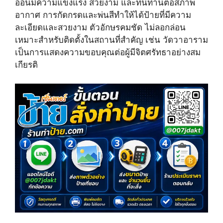
อ่อนมีความแข็งแรง สวยงาม และทนทานต่อสภาพ
t
o
e
e
k
s
อากาศ การกัดกรดและพ่นสีทำให้ได้ป้ายที่มีความ
r
t
ละเอียดและสวยงาม ตัวอักษรคมชัด ไม่ลอกล่อน
)
เหมาะสำหรับติดตั้งในสถานที่สำคัญ เช่น วัดวาอาราม
เป็นการแสดงความขอบคุณต่อผู้มีจิตศรัทธาอย่างสม
เกียรติ