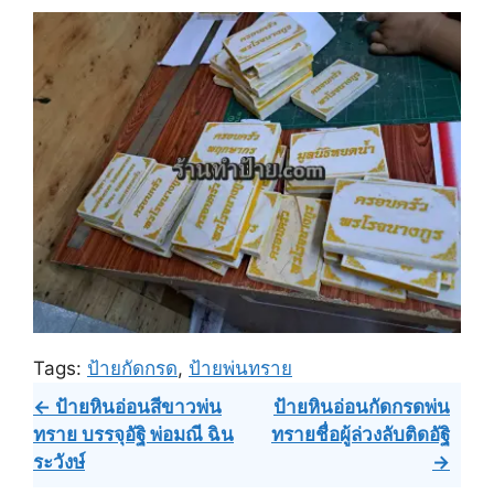
Tags:
ป้ายกัดกรด
,
ป้ายพ่นทราย
Post
← ป้ายหินอ่อนสีขาวพ่น
ป้ายหินอ่อนกัดกรดพ่น
ทราย บรรจุอัฐิ พ่อมณี ฉิน
ทรายชื่อผู้ล่วงลับติดอัฐิ
navigation
ระวังษ์
→