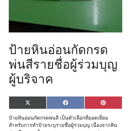
ป้ายหินอ่อนกัดกรด
พ่นสีรายชื่อผู้ร่วมบุญ
ผู้บริจาค
Share
Share
Share
X
F
P
on
on
on
(
a
i
T
c
n
ป้ายหินอ่อนกัดกรดพ่นสี เป็นตัวเลือกที่ยอดเยี่ยม
w
e
t
i
b
e
สำหรับการทำป้ายระบุรายชื่อผู้ร่วมบุญ เนื่องจากหิน
t
o
r