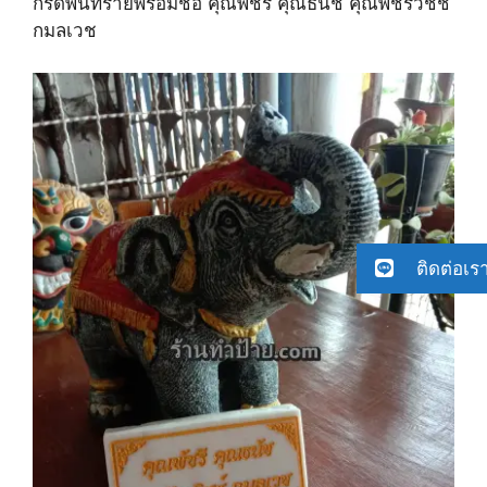
กรดพ่นทรายพร้อมชื่อ คุณพัชรี คุณธนัช คุณพัชรวิชช์
กมลเวช
ติดต่อเร