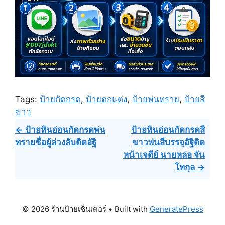
Tags:
ป้ายกัดกรด
,
ป้ายตกแต่ง
,
ป้ายพ่นทราย
,
ป้ายสี
ขาว
Post
← ป้ายหินอ่อนกัดกรดพ่น
ป้ายหินอ่อนกัดกรดสี
ทรายชื่อผู้ล่วงลับติดอัฐิ
ขาวพ่นสีบรรจุอัฐิติด
navigation
หน้าเจดีย์ นายหล่อ จัน
โทกุล →
© 2026 ร้านป้ายเซ็นเตอร์
• Built with
GeneratePress