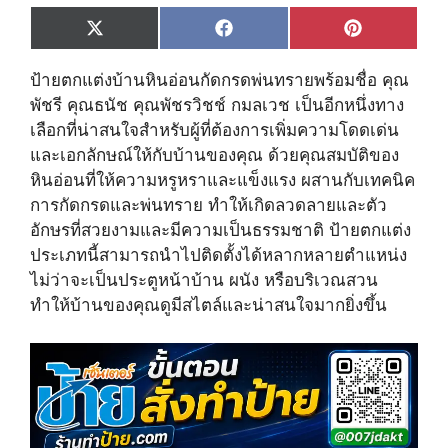
Share
Share
Share
X
F
P
on
on
on
(
a
i
T
c
n
ป้ายตกแต่งบ้านหินอ่อนกัดกรดพ่นทรายพร้อมชื่อ คุณ
w
e
t
i
b
e
พัชรี คุณธนัช คุณพัชรวิชช์ กมลเวช เป็นอีกหนึ่งทาง
t
o
r
เลือกที่น่าสนใจสำหรับผู้ที่ต้องการเพิ่มความโดดเด่น
t
o
e
e
k
s
และเอกลักษณ์ให้กับบ้านของคุณ ด้วยคุณสมบัติของ
r
t
หินอ่อนที่ให้ความหรูหราและแข็งแรง ผสานกับเทคนิค
)
การกัดกรดและพ่นทราย ทำให้เกิดลวดลายและตัว
อักษรที่สวยงามและมีความเป็นธรรมชาติ ป้ายตกแต่ง
ประเภทนี้สามารถนำไปติดตั้งได้หลากหลายตำแหน่ง
ไม่ว่าจะเป็นประตูหน้าบ้าน ผนัง หรือบริเวณสวน
ทำให้บ้านของคุณดูมีสไตล์และน่าสนใจมากยิ่งขึ้น