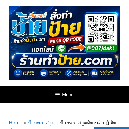
Skip
to
content
Menu
Home
»
ป้ายพลาสวูด
»
ป้ายพลาสวูด​ติดหน้ากุฏิ​ จัด