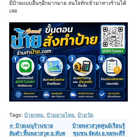
t
o
r
มีป้ายแบบอื่นๆอีกมากมาย สนใจทักเข้ามาทางร้านได้
t
o
e
e
k
s
เลย
r
t
)
Tags:
ป้ายกทม
,
ป้ายลายไทย
,
ป้ายวัด
Post
← ป้ายเมนูร้านขาย
ป้ายพลาสวูดศูนย์เรียนรู้
ส้มตำ พื้นพลาสวูด อ.ทับค
ชุมชน จัดส่ง อ.พยุหะคีรี