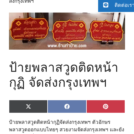
ส่ง​กรุงเทพฯ​
ติดต่อเร
ป้ายพลาสวูด​ติดหน้า
กุฏิ​ จัดส่ง​กรุงเทพฯ​
Share
Share
Share
X
F
P
on
on
on
(
a
i
T
c
n
ป้ายพลาสวูด​ติดหน้ากุฏิ​จัดส่ง​กรุงเทพฯ​ ตัวอักษร
w
e
t
i
b
e
พลาสวูดออกแบบไทยๆ สวยงาม​จัดส่ง​กรุงเทพฯ​ และยัง