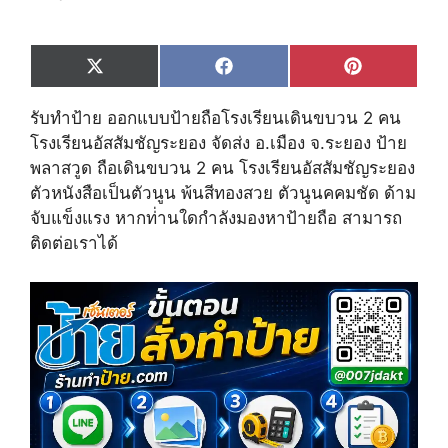
Share
Share
Share
X
F
P
on
on
on
(
a
i
T
c
n
รับทำป้าย ออกแบบป้ายถือโรงเรียนเดินขบวน 2 คน
w
e
t
i
b
e
โรงเรียนอัสสัมชัญระยอง จัดส่ง อ.เมือง จ.ระยอง ป้าย
t
o
r
พลาสวูด ถือเดินขบวน 2 คน โรงเรียนอัสสัมชัญระยอง
t
o
e
e
k
s
ตัวหนังสือเป็นตัวนูน พ้นสีทองสวย ตัวนูนคคมชัด ด้าม
r
t
จับแข็งแรง หากท่่านใดกำลังมองหาป้ายถือ สามารถ
)
ติดต่อเราได้