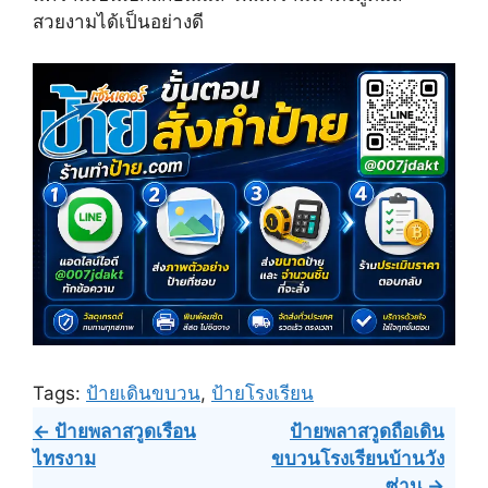
r
t
สวยงามได้เป็นอย่างดี
)
Tags:
ป้ายเดินขบวน
,
ป้ายโรงเรียน
Post
← ป้ายพลาสวูดเรือน
ป้ายพลาสวูดถือเดิน
ไทรงาม
ขบวนโรงเรียนบ้านวัง
navigation
ซ่าน →