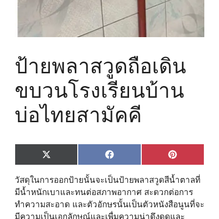
ป้ายพลาสวูดถือเดิน
ขบวนโรงเรียนบ้าน
บ่อไทยสามัคคี
Share
Share
Share
X
F
P
on
on
on
(
a
i
T
c
n
วัสดุในการออกป้ายนั้นจะเป็นป้ายพลาสวูดสีน้ำตาลที่
w
e
t
i
b
e
มีน้ำหนักเบาและทนต่อสภาพอากาศ สะดวกต่อการ
t
o
r
ทำความสะอาด และตัวอักษรนั้นเป็นตัวหนังสือนูนที่จะ
t
o
e
e
k
s
มีความเป็นเอกลักษณ์และเพื่มความน่าดึงดูดและ