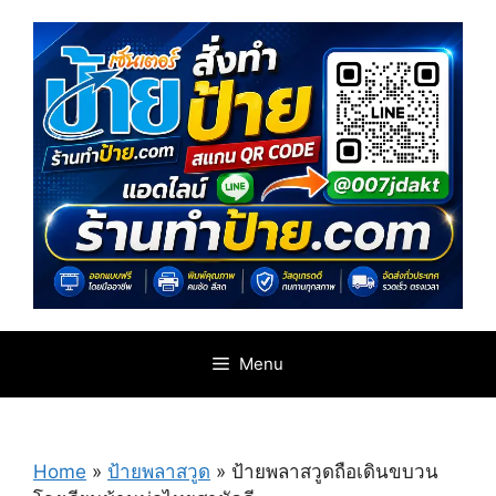
Skip
to
content
Menu
Home
»
ป้ายพลาสวูด
»
ป้ายพลาสวูดถือเดินขบวน