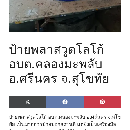
ป้ายพลาสวูดโลโก้
อบต.คลองมะพลับ
อ.ศรีนคร จ.สุโขทัย
Share
Share
Share
X
F
P
on
on
on
(
a
i
T
c
n
ป้ายพลาสวูดโลโก้ อบต.คลองมะพลับ อ.ศรีนคร จ.สโข
w
e
t
i
b
e
ทัย เป็นมากกว่าป้ายบอกสถานที่ แต่ยังเป็นเครื่องมือ
t
o
r