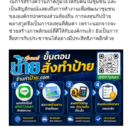
ในการสร้างความภาคภูมิใจให้กับคนในชุมชน และ
t
o
e
e
k
s
เป็นสัญลักษณ์แสดงถึงการทำงานเพื่อพัฒนาชุมชน
r
t
ขององค์กรปกครองส่วนท้องถิ่น การลงทุนกับป้าย
)
พลาสวูดจึงเป็นการลงทุนที่คุ้มค่า เพราะนอกจากจะ
ช่วยสร้างภาพลักษณ์ที่ดีให้กับองค์กรแล้ว ยังเป็นการ
สื่อสารกับประชาชนได้อย่างมีประสิทธิภาพอีกด้วย