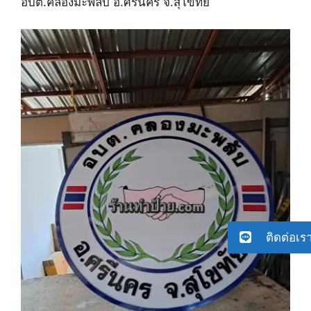
อบต.คลองมะพลับ อ.ศรีนคร จ.สุโขทัย
ติดต่อเร