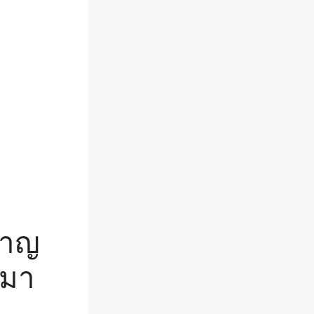
หาญ
ีมา