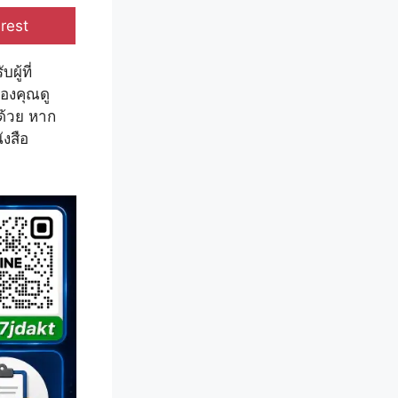
e
rest
ู้ที่
ของคุณดู
กด้วย หาก
งสือ