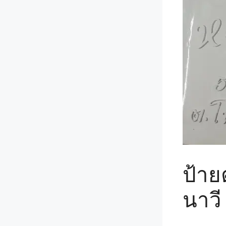
ป้าย
นาวี