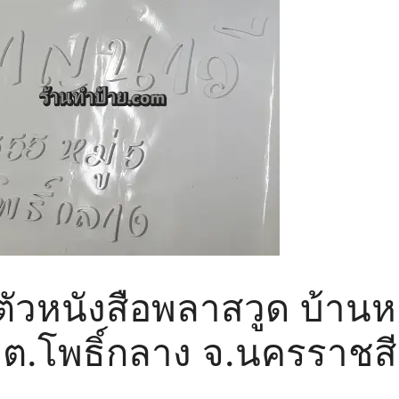
ตัวหนังสือพลาสวูด บ้าน
 ต.โพธิ์กลาง จ.นครราชส