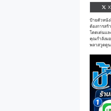
S
X
o
ป้ายตัวหนัง
ต้องการสร้
โดดเด่นและ
คุณกำลังมอ
พลาสวูดดูนะ