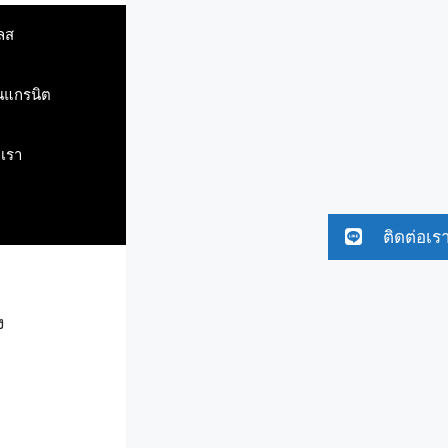
ลส
ินแกรนิต
บเรา
ติดต่อเร
ง