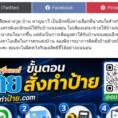
hare
Share
Shar
 (Twitter)
Facebook
Pinte
n
on
on
สือพลาสวูด บ้าน หาญนาวี เป็นอีกหนึ่งทางเลือกที่น่าสนใจสำหรับผ
างสรรค์เอกลักษณ์ให้กับบ้านของคุณ ไม่เพียงแต่จะช่วยให้บ้าน
น่าสนใจมากขึ้น แต่ยังเป็นการเพิ่มมูลค่าให้กับบ้านของคุณอี
งหาไอเดียในการตกแต่งบ้าน ลองพิจารณาการติดตั้งป้ายตัวหนั
คะ คุณจะไม่ผิดหวังกับผลลัพธ์ที่ได้อย่างแน่นอน