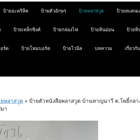
ป้ายอะคริลิค
ป้ายตัวอักษร
ป้ายพลาสวูด
ป้ายสแตนเ
ม
ป้ายเหล็กซิงค์
ป้ายกล่องไฟ
ป้ายหินอ่อน
ป้ายห
บอร์ด
ป้ายโฟมบอร์ด
ป้ายไวนิล
บทความ
เกี่ยวกั
ายพลาสวูด
»
ป้ายตัวหนังสือพลาสวูด บ้านหาญนาวี ต.โพธิ์กลา
ีมา