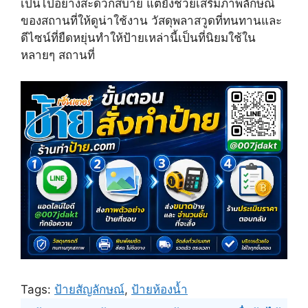
เป็นไปอย่างสะดวกสบาย แต่ยังช่วยเสริมภาพลักษณ์
t
o
e
e
k
s
ของสถานที่ให้ดูน่าใช้งาน วัสดุพลาสวูดที่ทนทานและ
r
t
ดีไซน์ที่ยืดหยุ่นทำให้ป้ายเหล่านี้เป็นที่นิยมใช้ใน
)
หลายๆ สถานที่
Tags:
ป้ายสัญลักษณ์
,
ป้ายห้องน้ำ