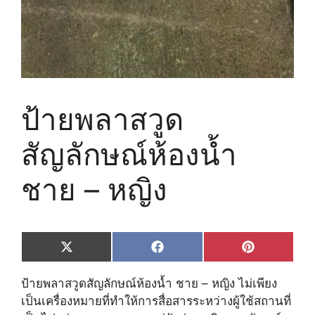
ป้ายพลาสวูด
สัญลักษณ์ห้องน้ำ
ชาย – หญิง
Share
Share
Share
X
F
P
on
on
on
(
a
i
T
c
n
ป้ายพลาสวูดสัญลักษณ์ห้องน้ำ ชาย – หญิง ไม่เพียง
w
e
t
i
b
e
เป็นเครื่องหมายที่ทำให้การสื่อสารระหว่างผู้ใช้สถานที่
t
o
r