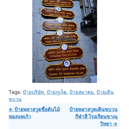
Tags:
ป้ายบริษัท
,
ป้ายภูเก็ต
,
ป้ายสมาคม
,
ป้ายเดิน
ขบวน
Post
← ป้ายพลาสวูดชื่อต้นไม้
ป้ายพลาสวูดเดินขบวน
ทองนพเก้า
กีฬาสี โรงเรียนขาณุ
navigation
วิทยา →