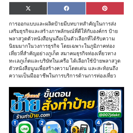
Share
Share
Share
X
F
P
on
on
on
(
a
i
T
c
n
การออกแบบและผลิตป้ายมีบทบาทสำคัญในการส่ง
w
e
t
i
b
e
เสริมธุรกิจและสร้างภาพลักษณ์ที่ดีให้กับองค์กร ป้าย
t
o
r
พลาสวูดตัวหนังสือนูนถือเป็นตัวเลือกที่ได้รับความ
t
o
e
e
k
s
นิยมมากในวงการธุรกิจ โดยเฉพาะในภูมิภาคท่อง
r
t
เที่ยวที่สำคัญอย่างภูเก็ต สมาคมธุรกิจท่องเที่ยวทาง
)
ทะเลภูเก็ตและบริษัทในเครือ ได้เลือกใช้ป้ายพลาสวูด
ตัวหนังสือนูนเพื่อสร้างความโดดเด่น และสะท้อนถึง
ความเป็นมืออาชีพในการบริการด้านการท่องเที่ยว