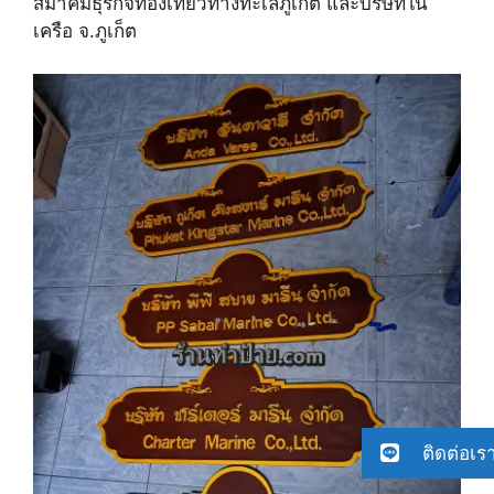
สมาคมธุรกิจท่องเที่ยวทางทะเลภูเก็ต และบริษัทใน
เครือ จ.ภูเก็ต
ติดต่อเร