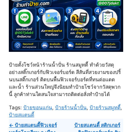
ป้ายตั้งโชว์หน้าร้านน้ำปั่น ร้านสมูทตี้ ทำด้วยวัสดุ
อย่างสติ๊กเกอร์กับฟิวเจอร์บอร์ด สีสันที่สวยงามของปริ้
นบนสติ๊กเกอร์ ติดบนพื้นฟิวเจอร์บอร์ดที่ทนต่อแดด
และน้ำ ร้านส่วนใหญ่จึงนิยมทำป้ายโชว์จากวัสดุพวก
นี้ ลูกค้าท่านใดสนใจสามารถติดต่อสั่งทำป้ายได้
Tags:
ป้ายขอนแก่น
,
ป้ายร้านน้ำปั่น
,
ป้ายร้านสมูทตี้
,
ป้ายสแตนดี้
Post
← ป้ายสแตนดี้ฟิวเจอร์
ป้ายสแตนดี้ สติกเกอร์