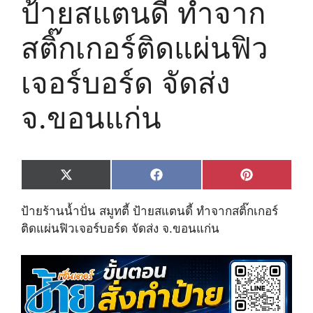
ป้ายสแตนดี้ ทำจาก
สติ๊กเกอร์ติดแผ่นฟิว
เจอร์บอร์ด จัดส่ง
จ.ขอนแก่น
Share
Share
Share
X
F
P
on
on
on
(
a
i
T
c
n
ป้ายร้านน้ำปั่น สมูทตี้ ป้ายสแตนดี้ ทำจากสติ๊กเกอร์
w
e
t
i
b
e
ติดแผ่นฟิวเจอร์บอร์ด จัดส่ง จ.ขอนแก่น
t
o
r
t
o
e
e
k
s
r
t
)