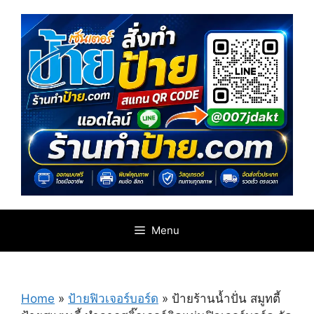
Skip
to
content
Menu
Home
»
ป้ายฟิวเจอร์บอร์ด
»
ป้ายร้านน้ำปั่น สมูทตี้