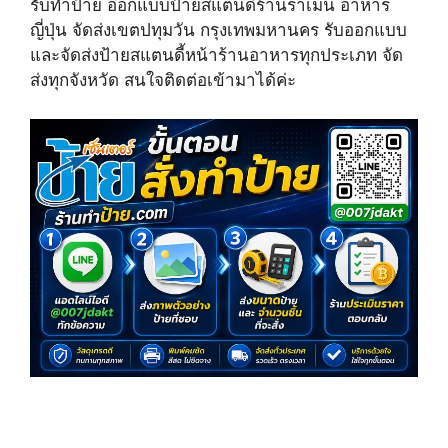
รับทำป้าย ออกแบบป้ายสแตนดี้ร้านราเมน อาหาร
w
e
t
i
b
e
ญี่ปุ่น จัดส่ง​เขตปทุมวัน​ กรุงเทพมหานคร​ รับออกแบบ
t
o
r
และจัดส่งป้ายสแตนดี้หน้าร้านอาหารทุกประเภท​ จัด
t
o
e
e
k
s
ส่งทุกจังหวัด​ สนใจติดต่อเข้ามาได้ค่ะ​
r
t
)