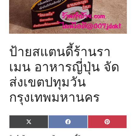
ป้ายสแตนดี้ร้านรา
เมน อาหารญี่ปุ่น จัด
ส่ง​เขตปทุมวัน​
กรุงเทพมหานคร​
Share
Share
Share
X
F
P
on
on
on
(
a
i
T
c
n