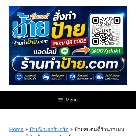
Skip
to
content
Menu
Home
»
ป้ายฟิวเจอร์บอร์ด
»
ป้ายสแตนดี้ร้านราเมน