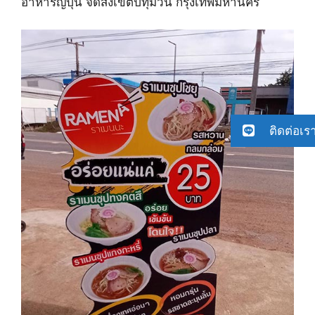
อาหารญี่ปุ่น จัดส่ง​เขตปทุมวัน​ กรุงเทพมหานคร​
ติดต่อเร