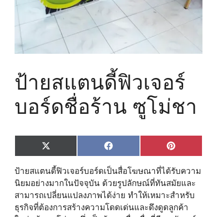
ป้ายสแตนดี้ฟิวเจอร์
บอร์ดชื่อร้าน ซูโม่ชา
Share
Share
Share
X
F
P
on
on
on
(
a
i
T
c
n
ป้ายสแตนดี้ฟิวเจอร์บอร์ดเป็นสื่อโฆษณาที่ได้รับความ
w
e
t
i
b
e
นิยมอย่างมากในปัจจุบัน ด้วยรูปลักษณ์ที่ทันสมัยและ
t
o
r
สามารถเปลี่ยนแปลงภาพได้ง่าย ทำให้เหมาะสำหรับ
t
o
e
e
k
s
ธุรกิจที่ต้องการสร้างความโดดเด่นและดึงดูดลูกค้า
r
t