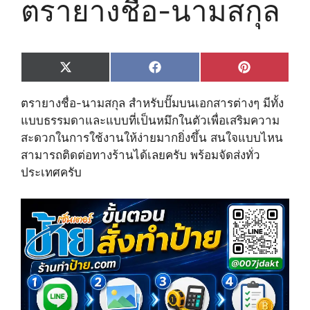
ตรายางชื่อ-นามสกุล
Share
Share
Share
X
F
P
on
on
on
(
a
i
T
c
n
ตรายางชื่อ-นามสกุล สำหรับปั๊มบนเอกสารต่างๆ มีทั้ง
w
e
t
i
b
e
แบบธรรมดาและแบบที่เป็นหมึกในตัวเพื่อเสริมความ
t
o
r
สะดวกในการใช้งานให้ง่ายมากยิ่งขึ้น สนใจแบบไหน
t
o
e
e
k
s
สามารถติดต่อทางร้านได้เลยครับ พร้อมจัดส่งทั่ว
r
t
ประเทศครับ
)