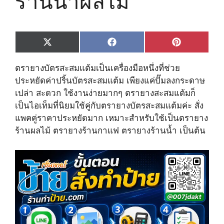
ร้านน้ำผลไม้
Share
Share
Share
X
F
P
on
on
on
(
a
i
T
c
n
ตรายางบัตรสะสมแต้มเป็นเครื่องมือหนึ่งที่ช่วย
w
e
t
i
b
e
ประหยัดค่าปริ้นบัตรสะสมแต้ม เพียงแค่ปั๊มลงกระดาษ
t
o
r
เปล่า สะดวก ใช้งานง่ายมากๆ ตรายางสะสมแต้มก็
t
o
e
e
k
s
เป็นไอเท็มที่นิยมใช้คู่กับตรายางบัตรสะสมแต้มค่ะ สั่ง
r
t
แพคคู่ราคาประหยัดมาก เหมาะสำหรับใช้เป็นตรายาง
)
ร้านผลไม้ ตรายางร้านกาแฟ ตรายางร้านน้ำ เป็นต้น