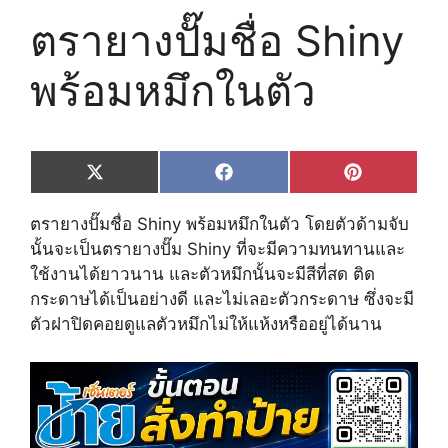
ตรายางปั๊มชื่อ Shiny
พร้อมหมึกในตัว
Share
Share
Share
X
F
P
on
on
on
(
a
i
T
c
n
ตรายางปั๊มชื่อ Shiny พร้อมหมึกในตัว โดยตัวด้ามจับ
w
e
t
i
b
e
นั้นจะเป็นตรายางปั๊ม Shiny ที่จะมีความทนทานและ
t
o
r
ใช้งานได้ยาวนาน และตัวหมึกนั้นจะมีสีที่สด ติด
t
o
e
e
k
s
กระดาษได้เป็นอย่างดี และไม่เลอะตัวกระดาษ ซึ่งจะมี
r
t
ตัวฝาปิดคอยดูแลตัวหมึกไม่ให้แห้งหรืออยู่ได้นาน
)