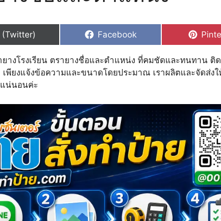
hare
Share
Shar
 (Twitter)
Facebook
Pinte
n
on
on
างโรงเรียน ตรายางชื่อและตำแหน่ง ที่คมชัดและทนทาน ติด
 เพียงแจ้งข้อความและขนาดโดยประมาณ เราผลิตและจัดส่งให
แน่นอนค่ะ