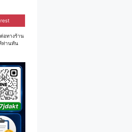
e
rest
ต่อทางร้าน
้ท่านทัน