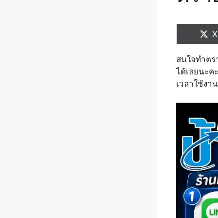
S
X
o
สนใจทำตราย
ได้เลยนะคะ
เวลาใช้งาน