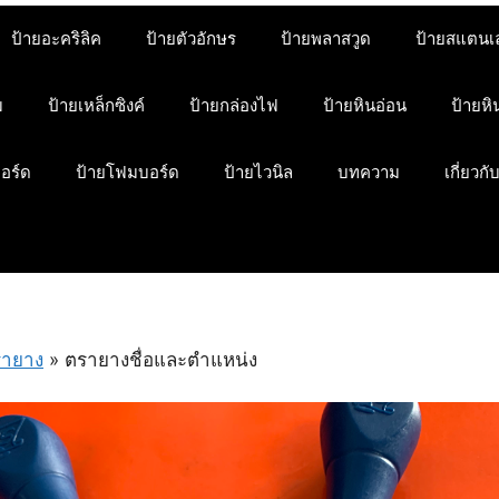
ป้ายอะคริลิค
ป้ายตัวอักษร
ป้ายพลาสวูด
ป้ายสแตนเ
ม
ป้ายเหล็กซิงค์
ป้ายกล่องไฟ
ป้ายหินอ่อน
ป้ายห
บอร์ด
ป้ายโฟมบอร์ด
ป้ายไวนิล
บทความ
เกี่ยวกั
รายาง
»
ตรายางชื่อและตำแหน่ง