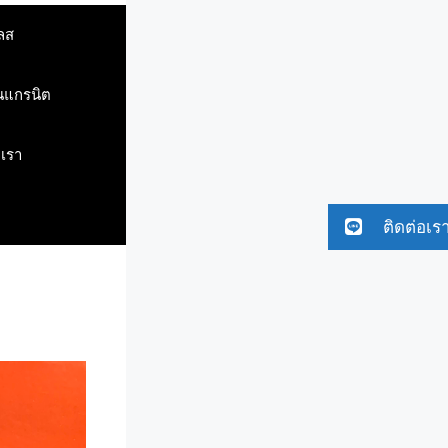
ลส
ินแกรนิต
บเรา
ติดต่อเร