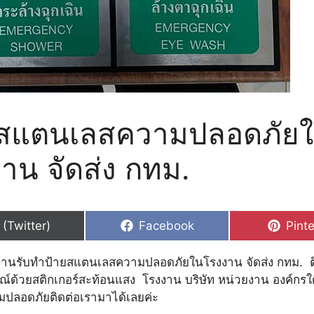
ยสแตนเลสความปลอดภัย
าน จัดส่ง กทม.
hare
Share
Shar
 (Twitter)
Facebook
Pinte
n
on
on
ลงานรับทำป้ายสแตนเลสความปลอดภัยในโรงงาน จัดส่ง กทม. 
ณ์ด้วยสติ
กเกอร์สะท้อนแสง โรงงาน บริษัท หน่วยงาน องค์กรใด
ปลอดภัยติดต่อเรามาได้เลยค่ะ