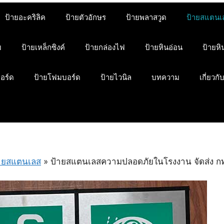
ป้ายอะคริลิค
ป้ายตัวอักษร
ป้ายพลาสวูด
ป้ายสแตนเ
ม
ป้ายเหล็กซิงค์
ป้ายกล่องไฟ
ป้ายหินอ่อน
ป้ายห
บอร์ด
ป้ายโฟมบอร์ด
ป้ายไวนิล
บทความ
เกี่ยวกั
ายสแตนเลส
»
ป้ายสแตนเลสความปลอดภัยในโรงงาน จัดส่ง ก