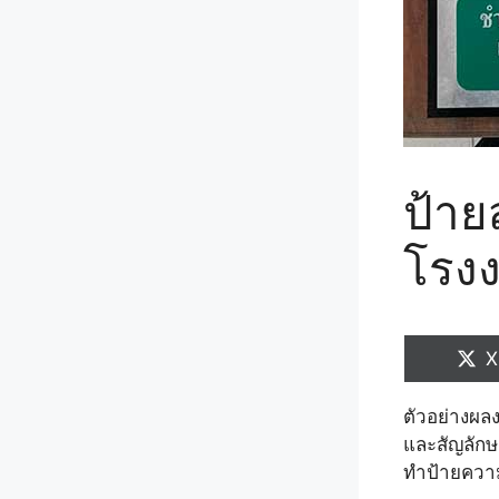
ป้า
โรงง
S
X
o
ตัวอย่างผ
และสัญลักษ
ทำป้ายความ