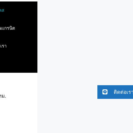
ลส
ินแกรนิต
บเรา
ติดต่อเร
ทม.