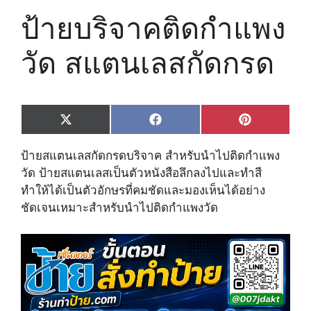
ป้ายบริจาคติดกำแพง
วัด สแตนเลสกัดกรด
Share
Share
Share
X
F
P
on
on
on
(
a
i
T
c
n
ป้ายสแตนเลสกัดกรดบริจาค สำหรับนำไปติดกำแพง
w
e
t
i
b
e
วัด ป้ายสแตนเลสเป็นตัวหนังสือลึกลงไปและทำสี
t
o
r
ทำให้ได้เป็นตัวอักษรที่คมชัดและมองเห็นได้อย่าง
t
o
e
e
k
s
ชัดเจนเหมาะสำหรับนำไปติดกำแพงวัด
r
t
)