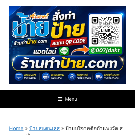
Skip
to
content
Menu
Home
»
ป้ายสแตนเลส
»
ป้ายบริจาคติดกำแพงวัด ส