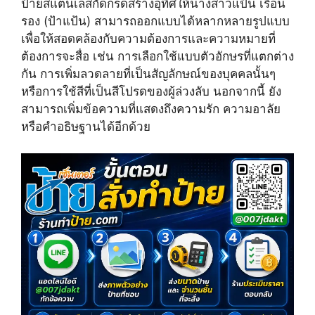
ป้ายสแตนเลสกัดกรดสร้างอุทิศให้นางสาวแป้น เรือน
w
e
t
i
b
e
รอง (ป้าแป้น) สามารถออกแบบได้หลากหลายรูปแบบ
t
o
r
เพื่อให้สอดคล้องกับความต้องการและความหมายที่
t
o
e
e
k
s
ต้องการจะสื่อ เช่น การเลือกใช้แบบตัวอักษรที่แตกต่าง
r
t
กัน การเพิ่มลวดลายที่เป็นสัญลักษณ์ของบุคคลนั้นๆ
)
หรือการใช้สีที่เป็นสีโปรดของผู้ล่วงลับ นอกจากนี้ ยัง
สามารถเพิ่มข้อความที่แสดงถึงความรัก ความอาลัย
หรือคำอธิษฐานได้อีกด้วย