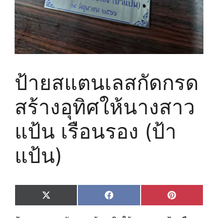
ป้ายสแตนเลสกัดกรด
สร้างอุทิศให้นางสาว
แป้น เรือนรอง (ป้า
แป้น)
Share
Share
Share
X
F
P
on
on
on
(
a
i
T
c
n