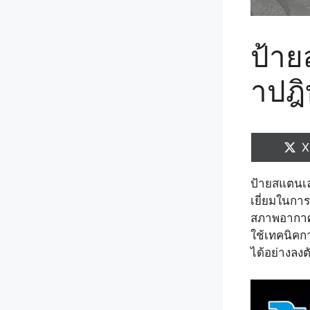
ป้าย
าปฎิ
S
X
o
ป้ายสแตนเลส
เยี่ยมในกา
สภาพอากาศ
ใช้เทคนิคก
ได้อย่างลงต