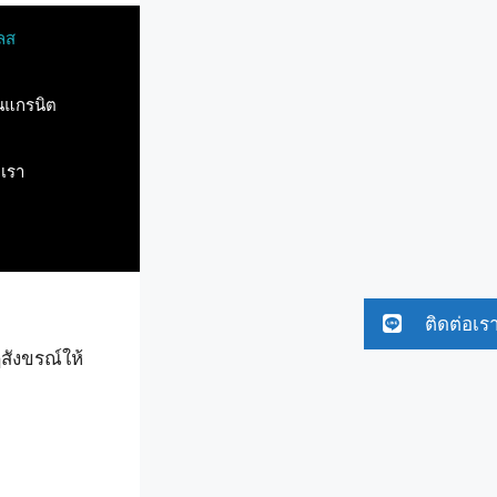
ลส
ินแกรนิต
บเรา
ติดต่อเร
สังขรณ์ให้