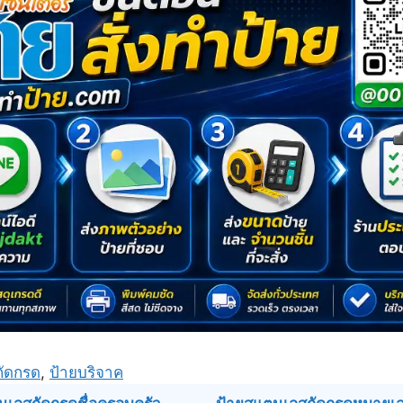
กัดกรด
,
ป้ายบริจาค