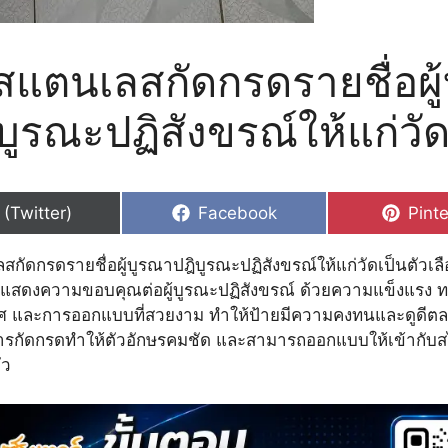
สแตนเลสกัดกรดรายชื่อผู
บูรณะปฏิสังขรณ์ให้แก่วั
hare
Share
Shar
 (Twitter)
Facebook
Pinte
n
on
on
กัดกรดรายชื่อผู้บูรณาปฎิบูรณะปฏิสังขรณ์ให้แก่วัดเป็นตัวเลื
รแสดงความขอบคุณต่อผู้บูรณะปฏิสังขรณ์ ด้วยความแข็งแรง 
 และการออกแบบที่สวยงาม ทำให้ป้ายมีความคงทนและดูดีต
ารกัดกรดทำให้ตัวอักษรคมชัด และสามารถออกแบบให้เข้ากับส
ัว