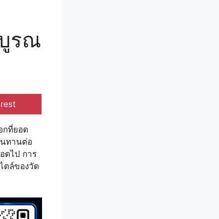
้บูรณ
ด
e
rest
อกที่ยอด
ทนทานต่อ
ลอดไป การ
ไตล์ของวัด