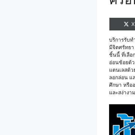
S
X
o
บริการรับทำ
มีจิตศรัทธ
ชิ้นนี้ ที่
อ่อนช้อยด้ว
แตนเลสด้ว
ลอกล่อน แล
ศึกษา หรือ
และสง่างา