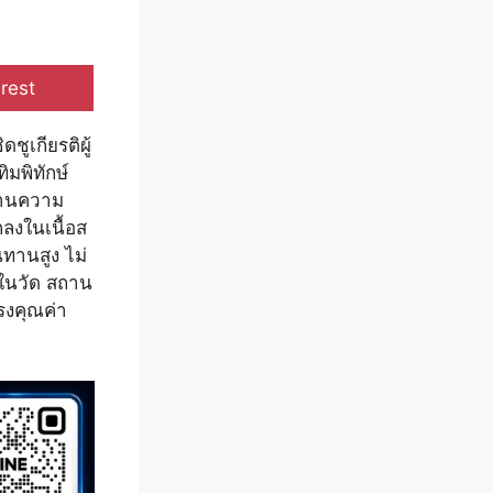
e
rest
ชูเกียรติผู้
มพิทักษ์
ผสานความ
กลงในเนื้อส
ทานสูง ไม่
งในวัด สถาน
รงคุณค่า