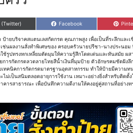
hare
Share
Shar
 (Twitter)
Facebook
Pinte
n
on
on
 ป้ายบริจาคสแตนเลสกัดกรด คุณภาพสูง เพื่อเป็นที่ระลึกและเชิด
า เช่นผลงานสั่งทำพิเศษของ ครอบครัวนายปรีชา-นางประนอม ทิ
เลือกใช้รูปทรงหกเหลี่ยมตัดมุมให้ความรู้สึกโดดเด่นและทันสมัย 
ยการกัดกรดลวดลายไทยสีน้ำเงินที่มุมป้าย ตัวอักษรคมชัดฝังลึ
ยเทคนิคการกัดกรดมาตรฐานอุตสาหกรรม ทำให้ป้ายมีความทน
ะไม่เป็นสนิมตลอดอายุการใช้งาน เหมาะอย่างยิ่งสำหรับติดตั้
อาคารสาธารณะ เพื่อบันทึกความดีงามให้คงอยู่คู่สถานที่อย่างท
ม