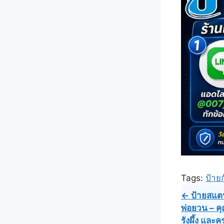
Tags:
ป้าย
Post
← ป้ายสแตน
พ่อยวน – คุ
navig
รังผึ้ง และ