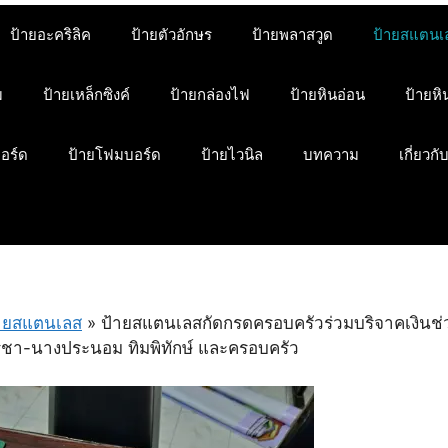
ป้ายอะคริลิค
ป้ายตัวอักษร
ป้ายพลาสวูด
ป้ายสแตนเ
ม
ป้ายเหล็กซิงค์
ป้ายกล่องไฟ
ป้ายหินอ่อน
ป้ายห
บอร์ด
ป้ายโฟมบอร์ด
ป้ายไวนิล
บทความ
เกี่ยวกั
ายสแตนเลส
»
ป้ายสแตนเลสกัดกรดครอบครัวร่วมบริจาคเงินช่
ชา-นางประนอม ทิมพิทักษ์ และครอบครัว