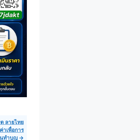
รด ลายไทย
่าเพื่อการ
านทำบุญ →