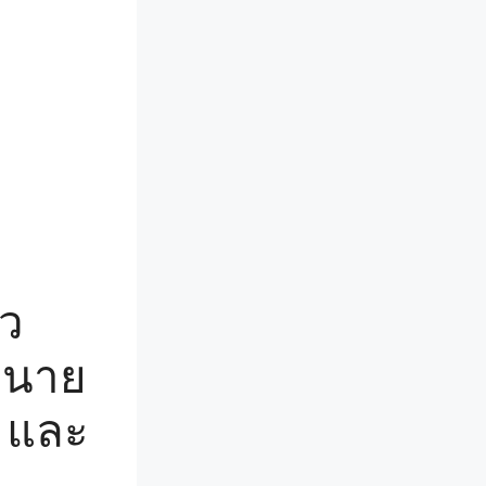
ว
ย นาย
 และ