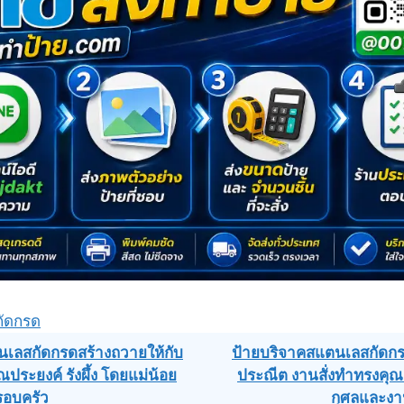
กัดกรด
เลสกัดกรดสร้างถวายให้กับ
ป้ายบริจาคสแตนเลสกัดก
ณประยงค์ รังผึ้ง โดยแม่น้อย
ประณีต งานสั่งทำทรงคุณค
ation
ครอบครัว
กุศลและง