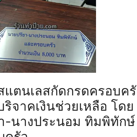
ยสแตนเลสกัดกรดครอบครั
บริจาคเงินช่วยเหลือ โด
า-นางประนอม ทิมพิทักษ์
บครัว