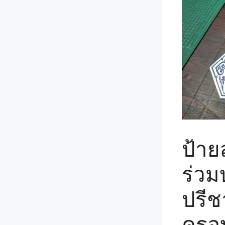
ป้า
ร่วม
ปรีช
ครอ