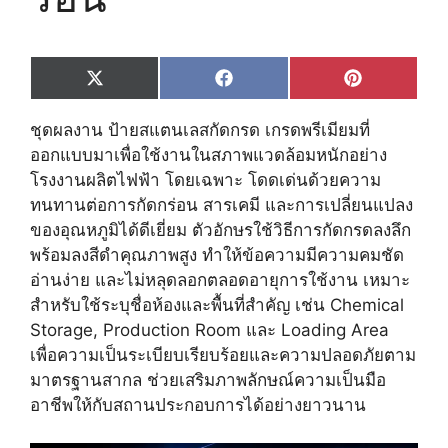
Share
Share
Share
X
F
P
on
on
on
(
a
i
T
c
n
ชุดผลงาน ป้ายสแตนเลสกัดกรด เกรดพรีเมียมที่
w
e
t
i
b
e
ออกแบบมาเพื่อใช้งานในสภาพแวดล้อมหนักอย่าง
t
o
r
โรงงานผลิตไฟฟ้า โดยเฉพาะ โดดเด่นด้วยความ
t
o
e
e
k
s
ทนทานต่อการกัดกร่อน สารเคมี และการเปลี่ยนแปลง
r
t
ของอุณหภูมิได้ดีเยี่ยม ตัวอักษรใช้วิธีการกัดกรดลงลึก
)
พร้อมลงสีดำคุณภาพสูง ทำให้ข้อความมีความคมชัด
อ่านง่าย และไม่หลุดลอกตลอดอายุการใช้งาน เหมาะ
สำหรับใช้ระบุชื่อห้องและพื้นที่สำคัญ เช่น Chemical
Storage, Production Room และ Loading Area
เพื่อความเป็นระเบียบเรียบร้อยและความปลอดภัยตาม
มาตรฐานสากล ช่วยเสริมภาพลักษณ์ความเป็นมือ
อาชีพให้กับสถานประกอบการได้อย่างยาวนาน