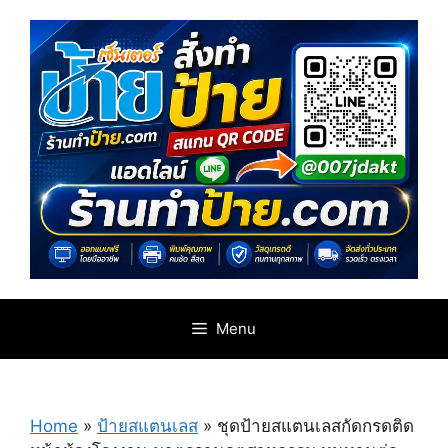
Skip
to
content
Menu
Home
»
ป้ายสแตนเลส
»
ชุดป้ายสแตนเลสกัดกรดติด