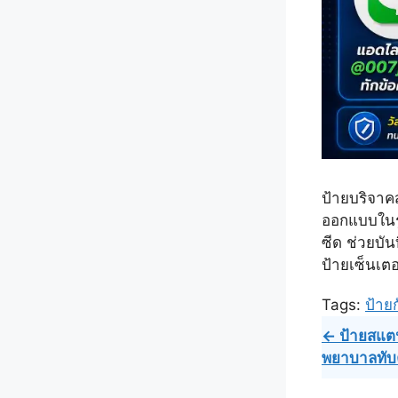
ป้ายบริจาค
ออกแบบในรู
ซีด ช่วยบัน
ป้ายเซ็นเต
Tags:
ป้าย
Post
← ป้ายสแตน
พยาบาลทับค
navig