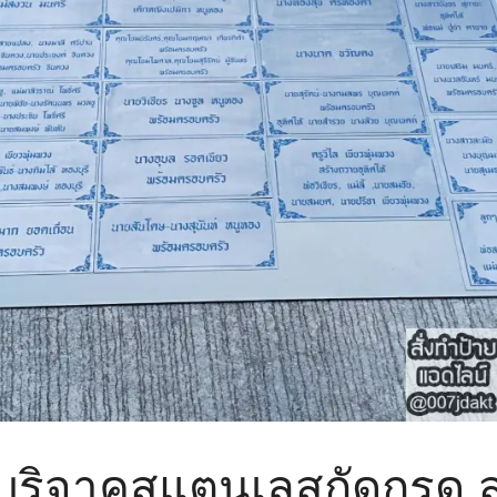
บริจาคสแตนเลสกัดกรด ส่