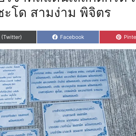
ะโด สามง่าม พิจิตร
hare
Share
Shar
 (Twitter)
Facebook
Pinte
n
on
on