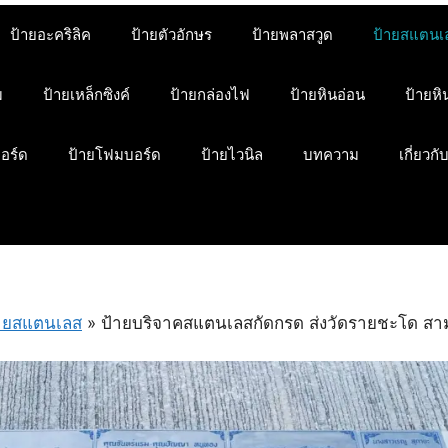
ป้ายอะคริลิค
ป้ายตัวอักษร
ป้ายพลาสวูด
ป้ายสแตนเ
ม
ป้ายเหล็กซิงค์
ป้ายกล่องไฟ
ป้ายหินอ่อน
ป้ายห
บอร์ด
ป้ายโฟมบอร์ด
ป้ายไวนิล
บทความ
เกี่ยวกั
ายสแตนเลส
»
ป้ายบริจาคสแตนเลสกัดกรด ส่งวัดรายชะโด สามง