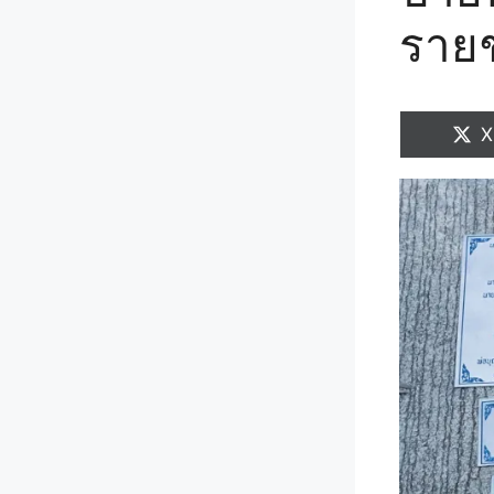
รายช
S
X
o