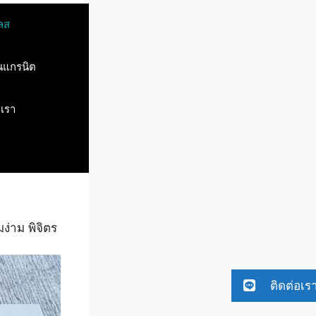
ลส
ินแกรนิต
บเรา
่าม พิจิตร
ติดต่อเร