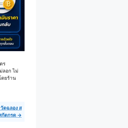
ิตร
่ลอก ไม่
ตโดยร้าน
 วัดฉลอง ส
สกัดกรด →