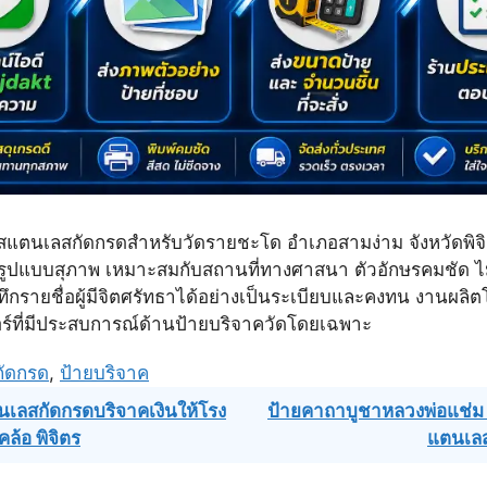
สแตนเลสกัดกรดสำหรับวัดรายชะโด อำเภอสามง่าม จังหวัดพิจ
ปแบบสุภาพ เหมาะสมกับสถานที่ทางศาสนา ตัวอักษรคมชัด ไม
ทึกรายชื่อผู้มีจิตศรัทธาได้อย่างเป็นระเบียบและคงทน งานผลิ
อร์ที่มีประสบการณ์ด้านป้ายบริจาควัดโดยเฉพาะ
กัดกรด
,
ป้ายบริจาค
เลสกัดกรดบริจาคเงินให้โรง
ป้ายคาถาบูชาหลวงพ่อแช่ม
ล้อ พิจิตร
แตนเล
ation