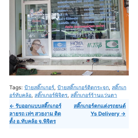
Tags:
ป้ายสติ๊กเกอร์
,
ป้ายสติ๊กเกอร์ติดกระจก
,
สติ๊กเก
อร์ทับคล้อ
,
สติ๊กเกอร์พิจิตร
,
สติ๊กเกอร์ร้านแว่นตา
Post
← รับออกแบบสติ๊กเกอร์
สติ๊กเกอร์ตกแต่งรถยนต์
ลายรถ เท่ๆ สวยงาม ติด
Ys Delivery →
navigation
ตั้ง อ.ทับคล้อ จ.พิจิตร