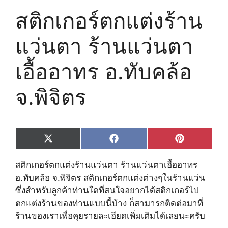
สติกเกอร์ตกแต่งร้าน
แว่นตา ร้านแว่นตา
เอื้ออาทร อ.ทับคล้อ
จ.พิจิตร
Share
Share
Share
X
F
P
on
on
on
(
a
i
T
c
n
สติกเกอร์ตกแต่งร้านแว่นตา ร้านแว่นตาเอื้ออาทร
w
e
t
i
b
e
อ.ทับคล้อ จ.พิจิตร สติกเกอร์ตกแต่งต่างๆในร้านแว่น
t
o
r
ซึ่งสำหรับลูกค้าท่านใดที่สนใจอยากได้สติกเกอร์ไป
t
o
e
e
k
s
ตกแต่งร้านของท่านแบบนี้บ้าง ก็สามารถติดต่อมาที่
r
t
ร้านของเราเพื่อคุยรายละเอียดเพิ่มเติมได้เลยนะครับ
)