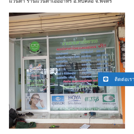
แว่นตา ร้านแว่นตาเอื้ออาทร อ.ทับคล้อ จ.พิจิตร
ติดต่อเร