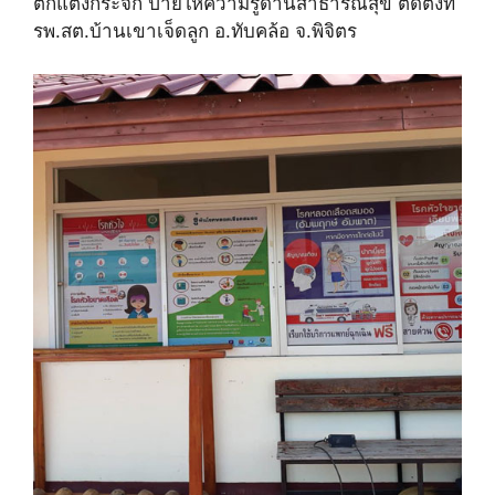
ตกแต่งกระจก ป้ายให้ความรู้ด้านสาธารณสุข ติดตั้งที่
รพ.สต.บ้านเขาเจ็ดลูก อ.ทับคล้อ จ.พิจิตร