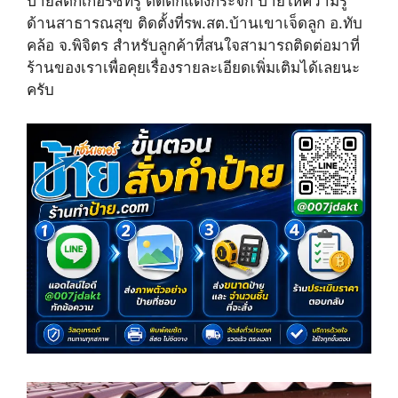
ป้ายสติกเกอร์ซีทรู ติดตกแต่งกระจก ป้ายให้ความรู้
w
e
t
i
b
e
ด้านสาธารณสุข ติดตั้งที่รพ.สต.บ้านเขาเจ็ดลูก อ.ทับ
t
o
r
คล้อ จ.พิจิตร สำหรับลูกค้าที่สนใจสามารถติดต่อมาที่
t
o
e
e
k
s
ร้านของเราเพื่อคุยเรื่องรายละเอียดเพิ่มเติมได้เลยนะ
r
t
ครับ
)