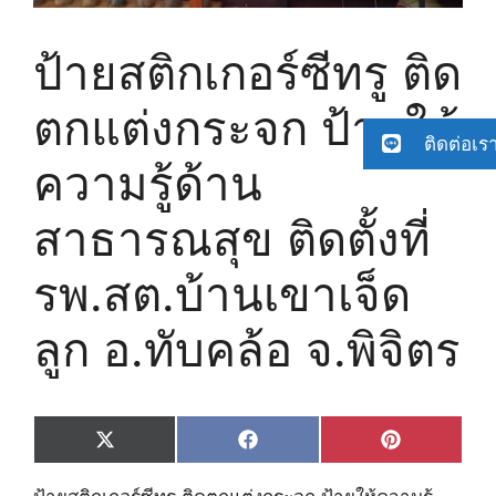
ป้ายสติกเกอร์ซีทรู ติด
ตกแต่งกระจก ป้ายให้
ติดต่อเร
ความรู้ด้าน
สาธารณสุข ติดตั้งที่
รพ.สต.บ้านเขาเจ็ด
ลูก อ.ทับคล้อ จ.พิจิตร
Share
Share
Share
X
F
P
on
on
on
(
a
i
T
c
n