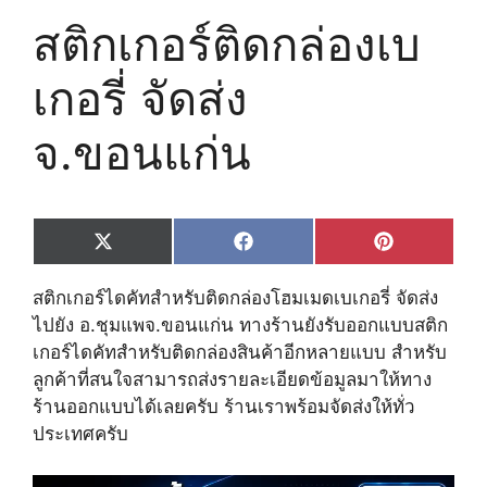
สติกเกอร์ติดกล่อง​เบ
เกอรี่​ จัดส่ง
จ.ขอนแก่น
Share
Share
Share
X
F
P
on
on
on
(
a
i
T
c
n
สติกเกอร์ไดคัทสำหรับติดกล่องโฮมเมด​เบเกอรี่​ จัดส่ง
w
e
t
i
b
e
ไปยัง อ.ชุมแพ​จ.ขอนแก่น ทางร้านยังรับออกแบบสติก
t
o
r
เกอร์ไดคัทสำหรับติดกล่องสินค้าอีกหลายแบบ สำหรับ
t
o
e
e
k
s
ลูกค้าที่สนใจสามารถส่งรายละเอียดข้อมูลมาให้ทาง
r
t
ร้านออกแบบได้เลยครับ ร้านเราพร้อมจัดส่งให้ทั่ว
)
ประเทศครับ