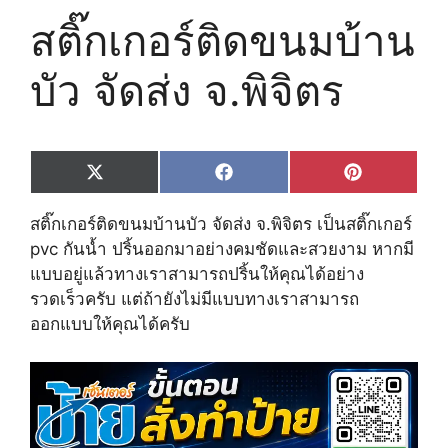
สติ๊กเกอร์ติดขนมบ้าน
บัว จัด​ส่ง ​จ.พิจิตร
Share
Share
Share
X
F
P
on
on
on
(
a
i
T
c
n
สติ๊กเกอร์ติดขนมบ้านบัว จัด​ส่ง ​จ.พิจิตร เป็นสติ๊กเกอร์
w
e
t
i
b
e
pvc กันน้ำ ปริ้นออกมาอย่างคมชัดและสวยงาม หากมี
t
o
r
แบบอยู่แล้วทางเราสามารถปริ้นให้คุณได้อย่าง
t
o
e
e
k
s
รวดเร็วครับ แต่ถ้ายังไม่มีแบบทางเราสามารถ
r
t
ออกแบบให้คุณได้ครับ
)