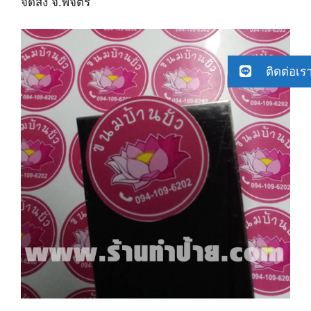
จัด​ส่ง ​จ.พิจิตร
ติดต่อเร