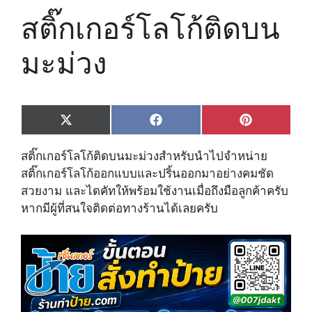
สติ๊กเกอร์โลโก้ติดบน
มะม่วง
Share
Share
Share
X
F
P
on
on
on
(
a
i
T
c
n
สติ๊กเกอร์โลโก้ติดบนมะม่วงสำหรับนำไปจำหน่าย
w
e
t
i
b
e
สติ๊กเกอร์โลโก้ออกแบบและปริ้นออกมาอย่างคมชัด
t
o
r
สวยงาม และไดคัทให้พร้อมใช้งานเมื่อถึงมือลูกค้าครับ
t
o
e
e
k
s
หากมีผู้ที่สนใจติดต่อทางร้านได้เลยครับ
r
t
)