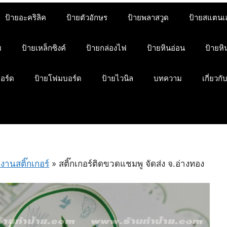
ป้ายอะคริลิค
ป้ายตัวอักษร
ป้ายพลาสวูด
ป้ายสแตนเ
ม
ป้ายเหล็กซิงค์
ป้ายกล่องไฟ
ป้ายหินอ่อน
ป้ายห
บอร์ด
ป้ายโฟมบอร์ด
ป้ายไวนิล
บทความ
เกี่ยวกั
งานสติ๊กเกอร์
»
สติ๊กเกอร์ติดขวดแชมพู จัดส่ง จ.อ่างทอง