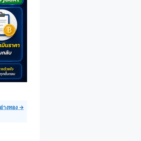
จ.อ่างทอง →