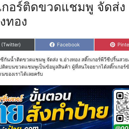
กเกอร์ติดขวดแชมพู จัดส่ง
างทอง
hare
Share
Shar
 (Twitter)
Facebook
Pinte
n
on
on
ีวีซีกันน้ำติดขวดแชมพู จัดส่ง จ.อ่างทอง สติ๊กเกอร์พีวีซีปริ้นส
ิดบนขวดแชมพูเป็นข้อมูลสินค้า ผู้ที่สนใจอยากได้สติ๊กเกอร์ข้
้านของเราได้เลยครับ