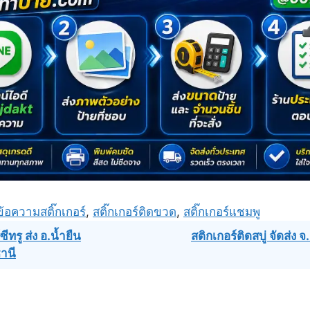
ข้อความสติ๊กเกอร์
,
สติ๊กเกอร์ติดขวด
,
สติ๊กเกอร์แชมพู
ซีทรู ส่ง อ.น้ำยืน
สติกเกอร์ติดสบู่ จัดส่ง 
านี
ation