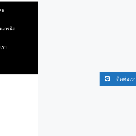
ลส
ินแกรนิต
บเรา
ติดต่อเร