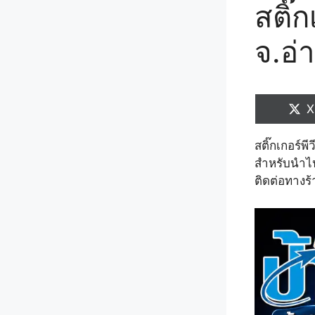
สติ๊
จ.อ่
S
X
o
สติ๊กเกอร์พ
สำหรับนำไปต
ติดต่อทางร