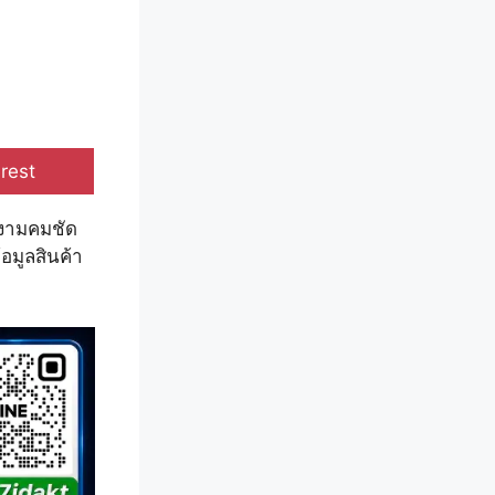
e
rest
วยงามคมชัด
อมูลสินค้า