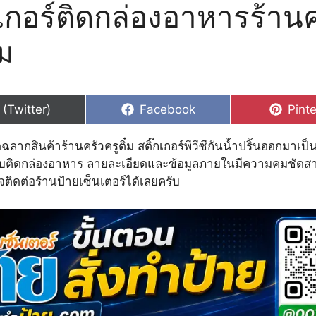
กเกอร์ติดกล่องอาหารร้านค
๋ม
hare
Share
Shar
 (Twitter)
Facebook
Pinte
n
on
on
ิดฉลากสินค้าร้านครัวครูติ๋ม สติ๊กเกอร์พีวีซีกันน้ำปริ้นออกมาเ
ับติดกล่องอาหาร ลายละเอียดและข้อมูลภายในมีความคมชัดส
จติดต่อร้านป้ายเซ็นเตอร์ได้เลยครับ