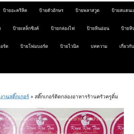
ป้ายอะคริลิค
ป้ายตัวอักษร
ป้ายพลาสวูด
ป้ายสแตนเ
ม
ป้ายเหล็กซิงค์
ป้ายกล่องไฟ
ป้ายหินอ่อน
ป้ายห
บอร์ด
ป้ายโฟมบอร์ด
ป้ายไวนิล
บทความ
เกี่ยวกั
งานสติ๊กเกอร์
»
สติ๊กเกอร์ติดกล่องอาหารร้านครัวครูติ๋ม