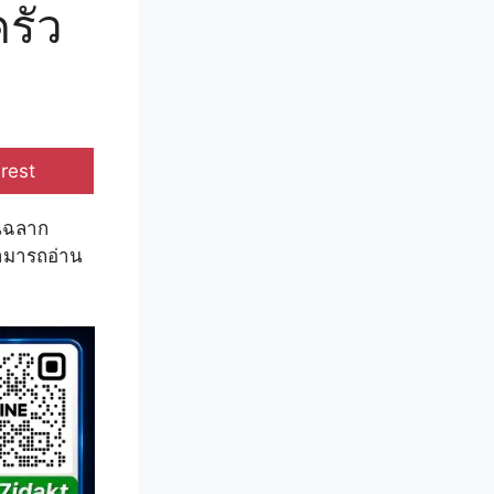
รัว
e
rest
ป็นฉลาก
ามารถอ่าน