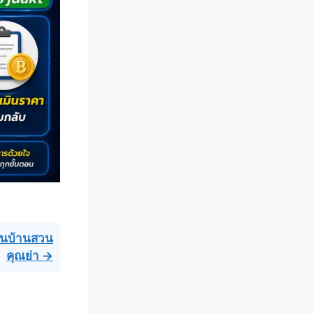
้านบ้านสวน
คุณย่า →