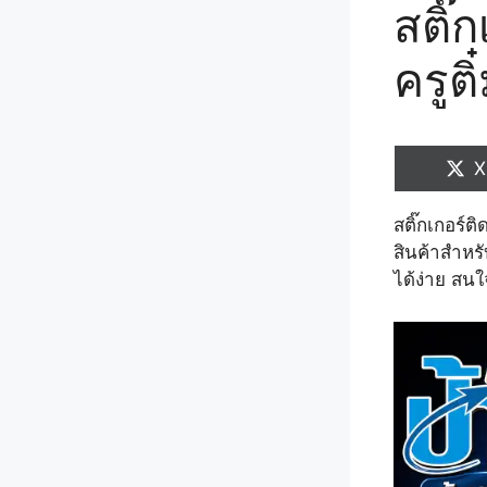
สติ๊
ครูติ
S
X
o
สติ๊กเกอร์ต
สินค้าสำหร
ได้ง่าย สนใ