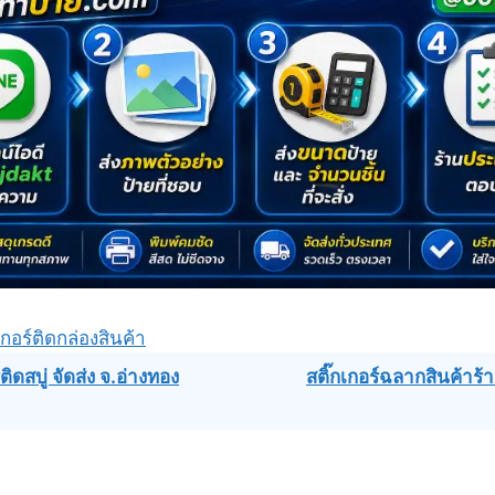
กอร์ติดกล่องสินค้า​
ิดสบู่ จัดส่ง จ.อ่างทอง
สติ๊กเกอร์ฉลากสินค้าร
ation