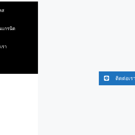
ลส
ินแกรนิต
บเรา
ติดต่อเร