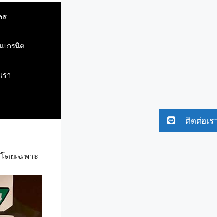
ลส
ินแกรนิต
บเรา
ติดต่อเร
รถโดยเฉพาะ