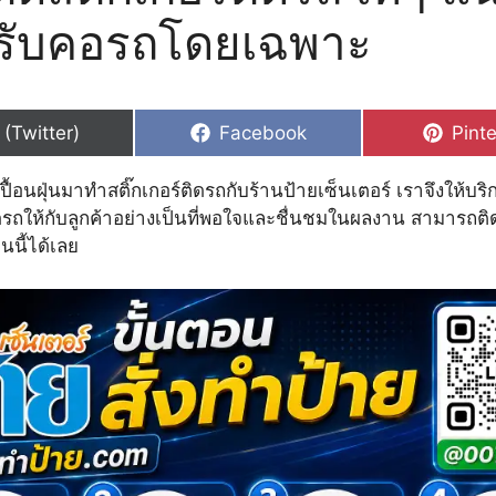
รับคอรถโดยเฉพาะ
hare
Share
Shar
 (Twitter)
Facebook
Pinte
n
on
on
ีเปื้อนฝุ่นมาทำสติ๊กเกอร์ติดรถกับร้านป้ายเซ็นเตอร์ เราจึงให้บริ
ิดรถให้กับลูกค้าอย่างเป็นที่พอใจและชื่นชมในผลงาน สามารถติด
นนี้ได้เลย