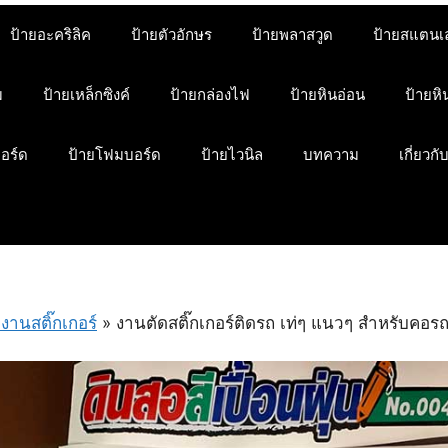
ป้ายอะคริลิค
ป้ายตัวอักษร
ป้ายพลาสวูด
ป้ายสแตนเ
ม
ป้ายเหล็กซิงค์
ป้ายกล่องไฟ
ป้ายหินอ่อน
ป้ายห
บอร์ด
ป้ายโฟมบอร์ด
ป้ายไวนิล
บทความ
เกี่ยวกั
งานสติ๊กเกอร์
»
งานตัดสติ๊กเกอร์ติดรถ เท่ๆ แนวๆ สำหรับคอ