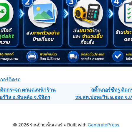
เกอร์ติดรถ
ร์ติดกระจก ตกแต่งหน้าร้าน
สติ๊กเกอร์ซีทรู ติดก
ร์วิส อ.ทับคล้อ จ.พิจิตร
รพ.สต.บ่อพะวิน อ.ฮอด จ.เ
ation
© 2026 ร้านป้ายเซ็นเตอร์
• Built with
GeneratePress