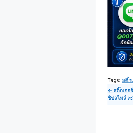
Tags:
สติ๊ก
Post
← สติ๊กเกอ
ชิปสไมล์ เซอ
navig