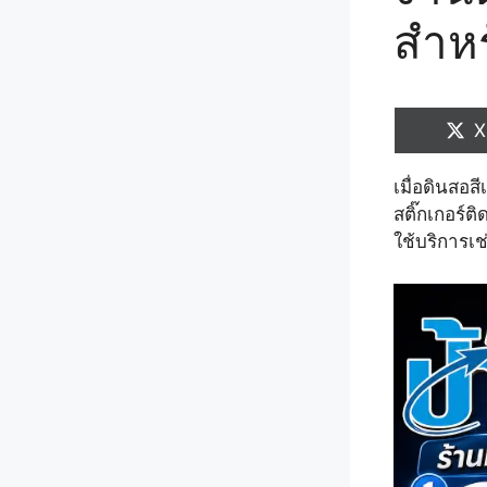
สำห
S
X
o
เมื่อดินสอส
สติ๊กเกอร์ต
ใช้บริการเช่