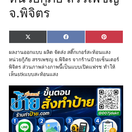
จ.พิจิตร
Share
Share
Share
X
F
P
on
on
on
(
a
i
T
c
n
ผลงานออกแบบ ผลิต จัดส่ง สติ๊กเกอร์สะท้อนแสง
w
e
t
i
b
e
หน่วยกู้ภัย สรรเพชญ จ.พิจิตร จากร้านป้ายเซ็นเตอร์
t
o
r
พิจิตร ส่วนภาพล่างภาพนี้เป็นแบบเปิดแฟรช ทำให้
t
o
e
e
k
s
เห็นstkแบบสะท้อนแสง
r
t
)