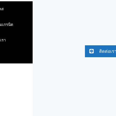
ลส
ินแกรนิต
บเรา
ติดต่อเร