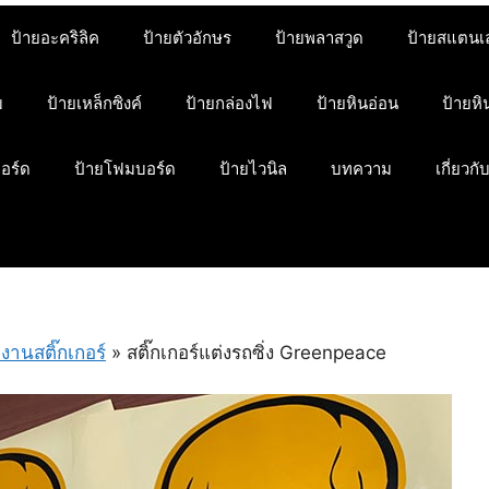
ป้ายอะคริลิค
ป้ายตัวอักษร
ป้ายพลาสวูด
ป้ายสแตนเ
ม
ป้ายเหล็กซิงค์
ป้ายกล่องไฟ
ป้ายหินอ่อน
ป้ายห
บอร์ด
ป้ายโฟมบอร์ด
ป้ายไวนิล
บทความ
เกี่ยวกั
งานสติ๊กเกอร์
»
สติ๊กเกอร์แต่งรถซิ่ง Greenpeace