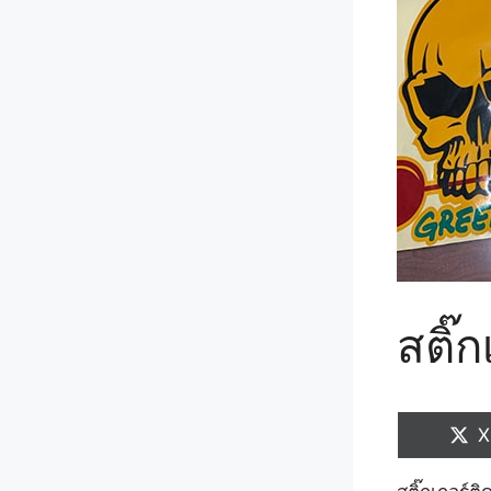
สติ๊
S
X
o