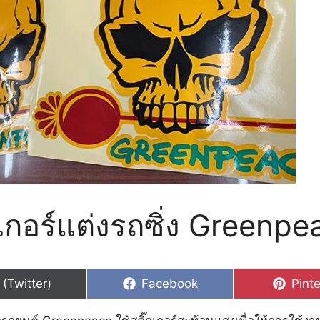
กเกอร์แต่งรถซิ่ง Greenpe
hare
Share
Shar
 (Twitter)
Facebook
Pinte
n
on
on