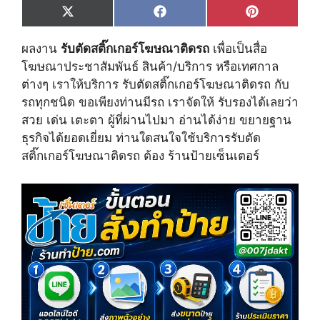
Share
Share
Share
X
F
P
on
on
on
(
a
i
T
c
n
ผลงาน
รับตัดสติ๊กเกอร์โฆษณาติดรถ
เพื่อเป็นสื่อ
w
e
t
i
b
e
โฆษณาประชาสัมพันธ์ สินค้า/บริการ หรือเทศกาล
t
o
r
ต่างๆ เราให้บริการ รับตัดสติ๊กเกอร์โฆษณาติดรถ กับ
t
o
e
e
k
s
รถทุกชนิด ขอเพียงท่านมีรถ เราจัดให้ รับรองได้เลยว่า
r
t
สวย เด่น เตะตา ผู้ที่ผ่านไปมา อ่านได้ง่าย ขยายฐาน
)
ธุรกิจได้ยอดเยี่ยม ท่านใดสนใจใช้บริการรับตัด
สติ๊กเกอร์โฆษณาติดรถ ต้อง ร้านป้ายเซ็นเตอร์