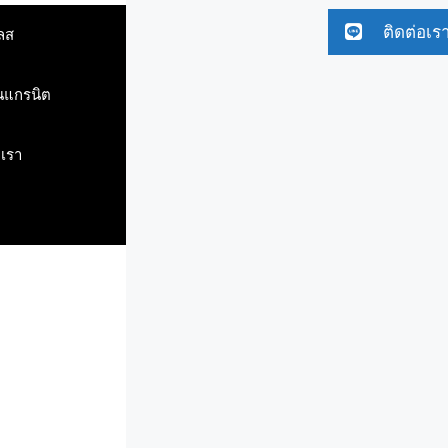
ติดต่อเร
ลส
ินแกรนิต
บเรา