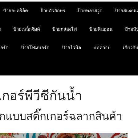
ป้ายอะคริลิค
ป้ายตัวอักษร
ป้ายพลาสวูด
ป้ายสแตนเ
ม
ป้ายเหล็กซิงค์
ป้ายกล่องไฟ
ป้ายหินอ่อน
ป้ายห
บอร์ด
ป้ายโฟมบอร์ด
ป้ายไวนิล
บทความ
เกี่ยวกั
เกอร์พีวีซีกันน้ำ
กแบบ​สติ๊กเกอร์ฉลากสินค้า