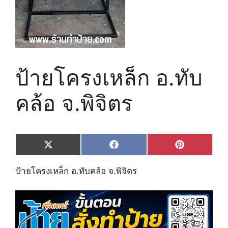
ป้ายโครงเหล็ก อ.ทับ
คล้อ จ.พิจิตร
Share
Share
Share
X
F
P
on
on
on
(
a
i
T
c
n
ป้ายโครงเหล็ก อ.ทับคล้อ จ.พิจิตร
w
e
t
i
b
e
t
o
r
t
o
e
e
k
s
r
t
)