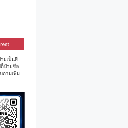
e
rest
้ายเป็นสี
็ป้ายชื่อ
บถามเพิ่ม