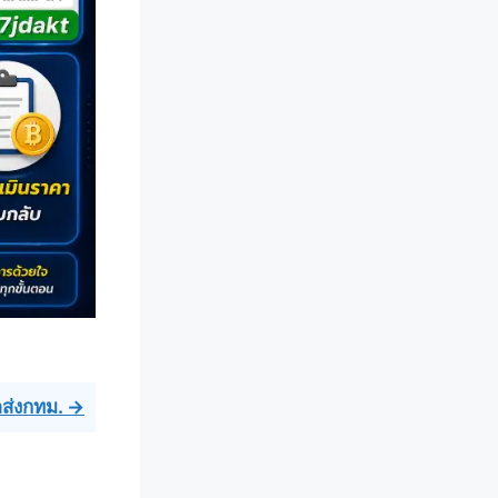
ัดส่งกทม. →