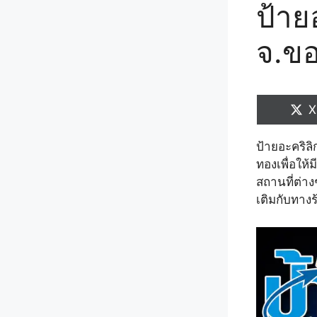
ป้าย
จ.ข
S
X
o
ป้ายอะคริลิ
ทองเพื่อให้
สถานที่ต่า
เติมกับทางร