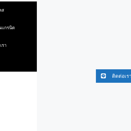
ลส
ินแกรนิต
บเรา
ติดต่อเร