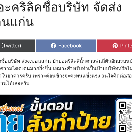
อะคริลิคชื่อบริษัท จัดส่ง
อนแก่น
hare
Share
Shar
 (Twitter)
Facebook
Pinte
n
on
on
กชื่อบริษัท ส่งจ.ขอนแก่น ป้ายอคริลิคสีน้ำตาลพ่นสีตัวอักษรบนป
มีความโดดเด่นมากยิ่งขึ้น เหมาะสำหรับทำเป็นป้ายบริษัทหรือไม่ก
งๆในอาคารครับ เพราะค่อนข้างจะคงทนแข็งแรง สนใจติดต่อสอ
้านได้เลยครับ